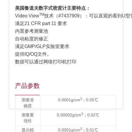
美国鲁道夫数字式密度计
主要特点：
TM
Video View
技术（#7437909）：可以直观的看到U
满足21 CFR part 11 要求
内置参考测量池
自动粘度的修正
满足GMP/GLP实验室要求
提供IQ/OQ文件。
数据可以通过网络打印机打印
产品参数
3
测量准
0.0001g/cm
；0.05℃
确度
3
测量重
0.00002g/cm
；0.02℃
现性
3
显示精
0.0001g/cm
；0.01℃