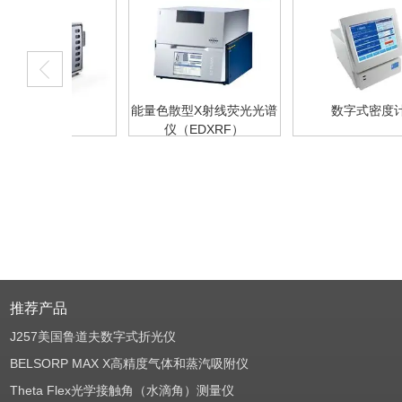
分析仪
能量色散型X射线荧光光谱
数字式密度计
仪（EDXRF）
推荐产品
J257美国鲁道夫数字式折光仪
BELSORP MAX X高精度气体和蒸汽吸附仪
Theta Flex光学接触角（水滴角）测量仪