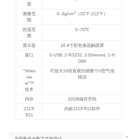
度
3
测量范
0–3g/cm
（32°F-212°F）
围
控温范
0–70℃
围
显示器
10.4寸彩色液晶触摸屏
接口
5-USB, 2-RS232, 2-Ethernet, 1-H
DMI
“Video
可放大10倍直观扫描整个U型气泡
vie
情况
w"™
技术
内存
32GB储存空间
21CF
内嵌21CFR11软件
R11