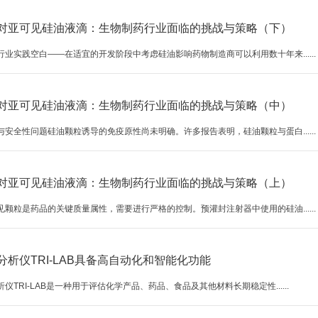
对亚可见硅油液滴：生物制药行业面临的挑战与策略（下）
行业实践空白——在适宜的开发阶段中考虑硅油影响药物制造商可以利用数十年来......
对亚可见硅油液滴：生物制药行业面临的挑战与策略（中）
与安全性问题硅油颗粒诱导的免疫原性尚未明确。许多报告表明，硅油颗粒与蛋白......
对亚可见硅油液滴：生物制药行业面临的挑战与策略（上）
见颗粒是药品的关键质量属性，需要进行严格的控制。预灌封注射器中使用的硅油......
分析仪TRI-LAB具备高自动化和智能化功能
仪TRI-LAB是一种用于评估化学产品、药品、食品及其他材料长期稳定性......