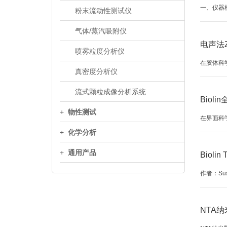
一、仪器
粉末流动性测试仪
气体/蒸汽吸附仪
电声法
喷雾粒度分析仪
在胶体科
真密度分析仪
流式颗粒成像分析系统
Bio
+
物性测试
在界面科
+
化学分析
+
通用产品
Biol
作者：Susa
NTA