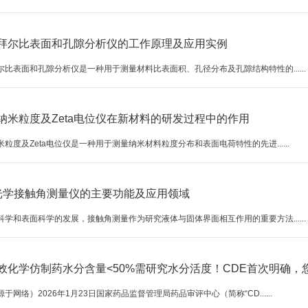
拜尔比表面和孔隙分析仪的工作原理及应用实例
尔比表面和孔隙分析仪是一种用于测量材料比表面积、孔径分布及孔隙结构特性的......
纳米粒度及Zeta电位仪在新材料的研发过程中的作用
粒度及Zeta电位仪是一种用于测量纳米材料粒度分布和表面电荷特性的先进......
lin光学接触角测量仪的主要功能及应用领域
科学和表面科学的发展，接触角测量作为研究液体与固体界面相互作用的重要方法......
效化学仿制药水分含量<50%需研究水分活度！CDE首次明确
于网络）2026年1月23日国家药品监督管理局药品审评中心（简称“CD......