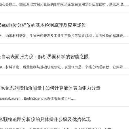
核心参数二、测试原理对制药企业的影响制药企业在使用水分活度仪时，测试原理......
Zeta电位分析仪的基本检测原理及应用场景
学、纳米材料研发、生物医药开发及工业生产质控等诸多领域，界面性质的精准表......
lin全自动表面张力仪：解析界面科学的智能之眼
学、材料研发、质量控制与基础研究领域，表面张力是一个核心物理参数，它揭示......
in Theta系列接触角测量 | 如何计算液体表面张力分量
nnaLaurén，BiolinScientific液体表面张力可......
纳米颗粒追踪分析仪的具体操作步骤及优势体现