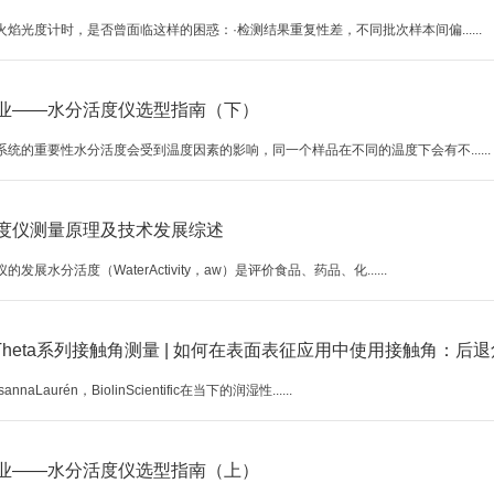
焰光度计时，是否曾面临这样的困惑：·检测结果重复性差，不同批次样本间偏......
业——水分活度仪选型指南（下）
系统的重要性水分活度会受到温度因素的影响，同一个样品在不同的温度下会有不......
度仪测量原理及技术发展综述
发展水分活度（WaterActivity，aw）是评价食品、药品、化......
in Theta系列接触角测量 | 如何在表面表征应用中使用接触角：后退
nnaLaurén，BiolinScientific在当下的润湿性......
业——水分活度仪选型指南（上）