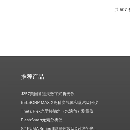
共 507
推荐产品
J257美国鲁道夫数字式折光仪
BELSORP MAX X高精度气体和蒸汽吸附仪
Theta Flex光学接触角（水滴角）测量仪
FlashSmart元素分析仪
S2 PUMA Series Ⅱ能量色散型X射线荧光光谱仪（EDXRF）