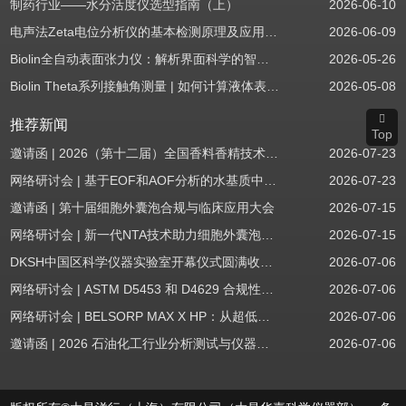
制药行业——水分活度仪选型指南（上）
2026-06-10
电声法Zeta电位分析仪的基本检测原理及应用场景
2026-06-09
Biolin全自动表面张力仪：解析界面科学的智能之眼
2026-05-26
Biolin Theta系列接触角测量 | 如何计算液体表面张力分量
2026-05-08
推荐新闻
Top
邀请函 | 2026（第十二届）全国香料香精技术交流年会
2026-07-23
网络研讨会 | 基于EOF和AOF分析的水基质中PFAS筛查
2026-07-23
邀请函 | 第十届细胞外囊泡合规与临床应用大会
2026-07-15
网络研讨会 | 新一代NTA技术助力细胞外囊泡质量评估与工艺开发
2026-07-15
DKSH中国区科学仪器实验室开幕仪式圆满收官！
2026-07-06
网络研讨会 | ASTM D5453 和 D4629 合规性：无需妥协
2026-07-06
网络研讨会 | BELSORP MAX X HP：从超低压物理吸附到高压吸附
2026-07-06
邀请函 | 2026 石油化工行业分析测试与仪器技术交流会（辽宁站）
2026-07-06