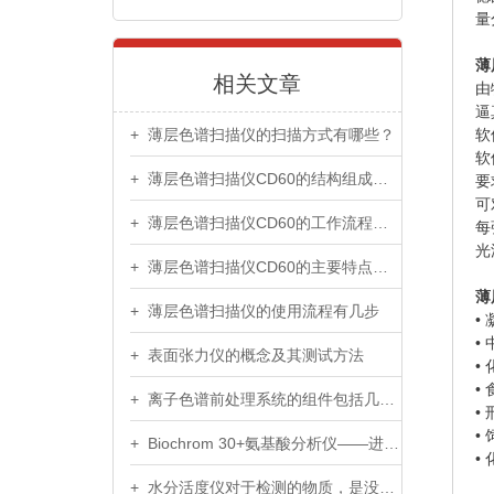
量
薄
相关文章
由
逼
+ 薄层色谱扫描仪的扫描方式有哪些？
软
软
+ 薄层色谱扫描仪CD60的结构组成及其作用
要
可
+ 薄层色谱扫描仪CD60的工作流程介绍
每
光
+ 薄层色谱扫描仪CD60的主要特点及注意事项
薄
+ 薄层色谱扫描仪的使用流程有几步
•
•
+ 表面张力仪的概念及其测试方法
•
•
+ 离子色谱前处理系统的组件包括几部分
•
•
+ Biochrom 30+氨基酸分析仪——进口氨基酸分析品牌推荐
•
+ 水分活度仪对于检测的物质，是没有限制的