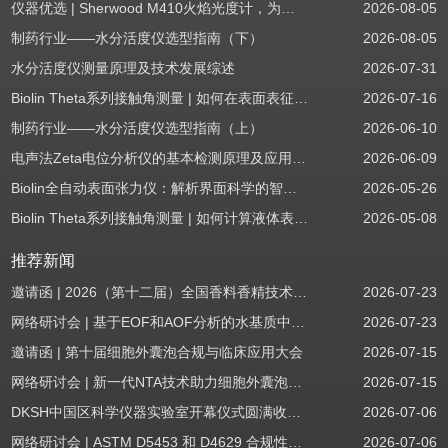
仪器优选 | Sherwood M410火焰光度计，为用户检测提供值得信赖的基准方案
2026-08-05
制药行业——水分活度仪选型指南（下）
2026-08-05
水分活度仪测量原理及技术发展综述
2026-07-31
Biolin Theta系列接触角测量 | 如何在表面表征应用中使用接触角：后退角
2026-07-16
制药行业——水分活度仪选型指南（上）
2026-06-10
电声法Zeta电位分析仪的基本检测原理及应用场景
2026-06-09
Biolin全自动表面张力仪：解析界面科学的智能之眼
2026-05-26
Biolin Theta系列接触角测量 | 如何计算液体表面张力分量
2026-05-08
推荐新闻
邀请函 | 2026（第十二届）全国香料香精技术交流年会
2026-07-23
网络研讨会 | 基于EOF和AOF分析的水基质中PFAS筛查
2026-07-23
邀请函 | 第十届细胞外囊泡合规与临床应用大会
2026-07-15
网络研讨会 | 新一代NTA技术助力细胞外囊泡质量评估与工艺开发
2026-07-15
DKSH中国区科学仪器实验室开幕仪式圆满收官！
2026-07-06
网络研讨会 | ASTM D5453 和 D4629 合规性：无需妥协
2026-07-06