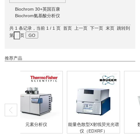
Biochrom 30+英国百康
Biochrom氨基酸分析仪
共 1 条记录，当前 1 / 1 页 首页 上一页 下一页 末页 跳转到
第
页
推荐产品
析仪
能量色散型X射线荧光光谱
数字式密度计
仪（EDXRF）