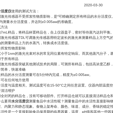
2020-03-30
分活度仪
使用的测试方法：
光传感器不受挥发性物质影响，是*可精确测定所有样品的水分活度仪。
内测量水分活度值，并达到±0.005aw的准确度。
方法
mL样品，将样品杯置样品仓，合上仪器盖子，密封等待蒸汽达到平衡。
调激光传感器TDL可调激光传感器用特定波长的激光来测量样品上方空气
确的测量样品上方的水蒸汽，转换成水活度值。
发性物质影响
于1nm的激光光束对水的常见同位素有特定响应。而其他蒸汽分子，甚
于所有样品
光传感器突破其他测试技术的局限，可测所有样品，包括高浓度乙醇，
单，快速准确
的水分活度测量可在5分钟内完成，精度为±0.005aw。
在任何地方使用
度与温度相关。测试温度可在15-50°C之间任意设置。仪器内部温度
清洁维护
封闭的样品仓，没有可移动部件。打开样品仓就可以直接清洁样品仓和
么要用
水分活度仪
测量食品中水活性呢？测量食品中的水活性直接影响
聚、内聚力和静态现象。食物上架寿命、颜色、味道、成分、香味的稳定
水活性是一个直接影响食品保质期的临界因素，温度、pH值和其他一些因