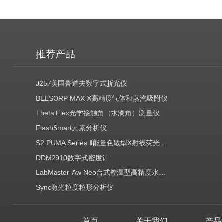
推荐产品
J257美国鲁道夫数字式折光仪
BELSORP MAX X高精度气体和蒸汽吸附仪
Theta Flex光学接触角（水滴角）测量仪
FlashSmart元素分析仪
S2 PUMA Series Ⅱ能量色散型X射线荧光光谱仪（EDXRF）
DDM2910数字式密度计
LabMaster-Aw Neo台式控温型高精度水分活度测定仪
Sync激光粒度粒形分析仪
首页
关于我们
产品