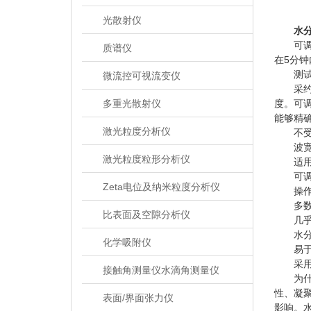
光散射仪
水
可调激
质谱仪
在5分钟
测试
微流控可视流变仪
采约7
多重光散射仪
度。可
能够精
激光粒度分析仪
不受挥
波宽小
激光粒度粒形分析仪
适用
可调激
Zeta电位及纳米粒度分析仪
操作简
多数样品
比表面及空隙分析仪
几乎可
水分活
化学吸附仪
易于
采用全
接触角测量仪水滴角测量仪
为什
性、凝
表面/界面张力仪
影响。