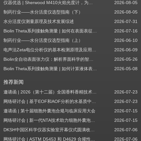
仪器优选 | Sherwood M410火焰光度计，为用户检测提供值得信赖的基准方案
2026-08-05
制药行业——水分活度仪选型指南（下）
2026-08-05
水分活度仪测量原理及技术发展综述
2026-07-31
Biolin Theta系列接触角测量 | 如何在表面表征应用中使用接触角：后退角
2026-07-16
制药行业——水分活度仪选型指南（上）
2026-06-10
电声法Zeta电位分析仪的基本检测原理及应用场景
2026-06-09
Biolin全自动表面张力仪：解析界面科学的智能之眼
2026-05-26
Biolin Theta系列接触角测量 | 如何计算液体表面张力分量
2026-05-08
推荐新闻
邀请函 | 2026（第十二届）全国香料香精技术交流年会
2026-07-23
网络研讨会 | 基于EOF和AOF分析的水基质中PFAS筛查
2026-07-23
邀请函 | 第十届细胞外囊泡合规与临床应用大会
2026-07-15
网络研讨会 | 新一代NTA技术助力细胞外囊泡质量评估与工艺开发
2026-07-15
DKSH中国区科学仪器实验室开幕仪式圆满收官！
2026-07-06
网络研讨会 | ASTM D5453 和 D4629 合规性：无需妥协
2026-07-06