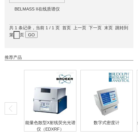
BELMASS II在线质谱仪
共 1 条记录，当前 1 / 1 页 首页 上一页 下一页 末页 跳转到
第
页
推荐产品
析仪
能量色散型X射线荧光光谱
数字式密度计
仪（EDXRF）