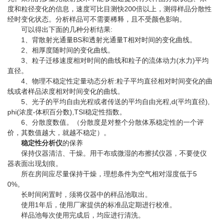
度和粒径变化的信息，速度可比目测快200倍以上，测得样品分散性
经时变化状态。分析样品可不需要稀释，且不受颜色影响。
可以得出下面的几种分析结果:
1、背散射光通量BS和透射光通量T相对时间的变化曲线。
2、相厚度随时间的变化曲线。
3、粒子迁移速度相对时间的曲线和粒子的流体动力(水力)平均
直径。
4、物理不稳定性定量动态分析:粒子平均直径相对时间变化的曲
线或者样品浓度相对时间变化的曲线。
5、光子的平均自由光程或者传送的平均自由光程,d(平均直径),
phi(浓度-体积百分数),TSI稳定性指数。
6、分散度数值。（分散度是对整个分散体系稳定性的一个评
价，其数值越大，就越不稳定）。
稳定性分析仪
的保养
保持仪器清洁、干燥。用干布或微湿的布擦拭仪器，不要使仪
器表面出现划痕。
所在房间应尽量保持干燥，理想条件为空气相对湿度低于5
0%。
长时间闲置时，须将仪器中的样品池取出。
使用1年后，使用厂家提供的标准品定期进行校准。
样品池每次使用完成后，均应进行清洗。