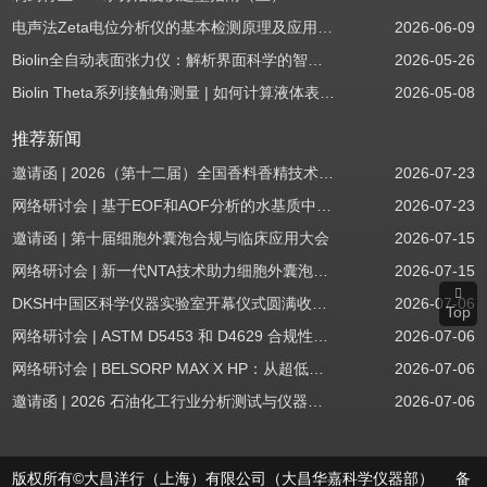
电声法Zeta电位分析仪的基本检测原理及应用场景
2026-06-09
Biolin全自动表面张力仪：解析界面科学的智能之眼
2026-05-26
Biolin Theta系列接触角测量 | 如何计算液体表面张力分量
2026-05-08
推荐新闻
邀请函 | 2026（第十二届）全国香料香精技术交流年会
2026-07-23
网络研讨会 | 基于EOF和AOF分析的水基质中PFAS筛查
2026-07-23
邀请函 | 第十届细胞外囊泡合规与临床应用大会
2026-07-15
网络研讨会 | 新一代NTA技术助力细胞外囊泡质量评估与工艺开发
2026-07-15
DKSH中国区科学仪器实验室开幕仪式圆满收官！
2026-07-06
Top
网络研讨会 | ASTM D5453 和 D4629 合规性：无需妥协
2026-07-06
网络研讨会 | BELSORP MAX X HP：从超低压物理吸附到高压吸附
2026-07-06
邀请函 | 2026 石油化工行业分析测试与仪器技术交流会（辽宁站）
2026-07-06
版权所有©大昌洋行（上海）有限公司（大昌华嘉科学仪器部） 备