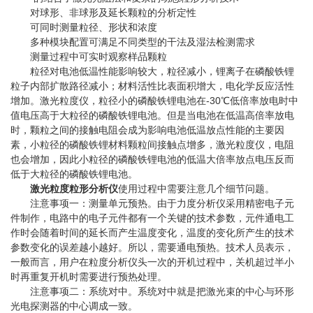
对球形、非球形及延长颗粒的分析定性
可同时测量粒径、形状和浓度
多种模块配置可满足不同类型的干法及湿法检测需求
测量过程中可实时观察样品颗粒
粒径对电池低温性能影响较大，粒径减小，锂离子在磷酸铁锂
粒子内部扩散路径减小；材料活性比表面积增大，电化学反应活性
增加。激光粒度仪，粒径小的磷酸铁锂电池在-30℃低倍率放电时中
值电压高于大粒径的磷酸铁锂电池。但是当电池在低温高倍率放电
时，颗粒之间的接触电阻会成为影响电池低温放点性能的主要因
素，小粒径的磷酸铁锂材料颗粒间接触点增多，激光粒度仪，电阻
也会增加，因此小粒径的磷酸铁锂电池的低温大倍率放点电压反而
低于大粒径的磷酸铁锂电池。
激光粒度粒形分析仪
使用过程中需要注意几个细节问题。
注意事项一：测量单元预热。由于力度分析仪采用精密电子元
件制作，电路中的电子元件都有一个关键的技术参数，元件通电工
作时会随着时间的延长而产生温度变化，温度的变化所产生的技术
参数变化的误差越小越好。所以，需要通电预热。技术人员表示，
一般而言，用户在粒度分析仪头一次的开机过程中，关机超过半小
时再重复开机时需要进行预热处理。
注意事项二：系统对中。系统对中就是把激光束的中心与环形
光电探测器的中心调成一致。