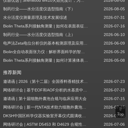
仪器优选 | Sherwood M410火焰光度计，为用户检测提供值得信赖的基准方案
2026-08-05
制药行业——水分活度仪选型指南（下）
2026-08-05
水分活度仪测量原理及技术发展综述
2026-07-31
Biolin Theta系列接触角测量 | 如何在表面表征应用中使用接触角：后退角
2026-07-16
制药行业——水分活度仪选型指南（上）
2026-06-10
电声法Zeta电位分析仪的基本检测原理及应用场景
2026-06-09
Biolin全自动表面张力仪：解析界面科学的智能之眼
2026-05-26
Biolin Theta系列接触角测量 | 如何计算液体表面张力分量
2026-05-08
推荐新闻
邀请函 | 2026（第十二届）全国香料香精技术交流年会
2026-07-23
网络研讨会 | 基于EOF和AOF分析的水基质中PFAS筛查
2026-07-23
邀请函 | 第十届细胞外囊泡合规与临床应用大会
2026-07-15
网络研讨会 | 新一代NTA技术助力细胞外囊泡质量评估与工艺开发
2026-07-15
Top
DKSH中国区科学仪器实验室开幕仪式圆满收官！
2026-07-06
网络研讨会 | ASTM D5453 和 D4629 合规性：无需妥协
2026-07-06