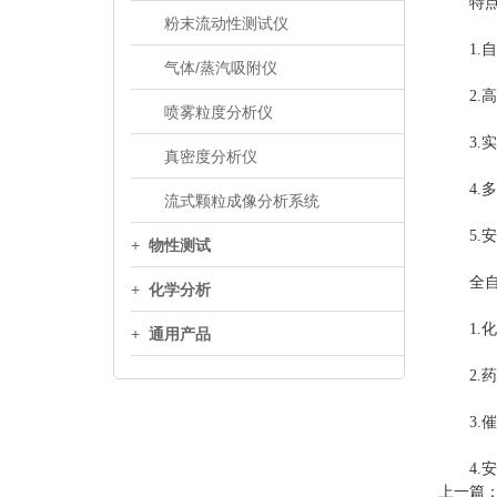
特点
粉末流动性测试仪
1.自
气体/蒸汽吸附仪
2.高
喷雾粒度分析仪
3.实
真密度分析仪
4.多
流式颗粒成像分析系统
5.安
+
物性测试
全自动
+
化学分析
1.化
+
通用产品
2.药
3.催
4.安
上一篇