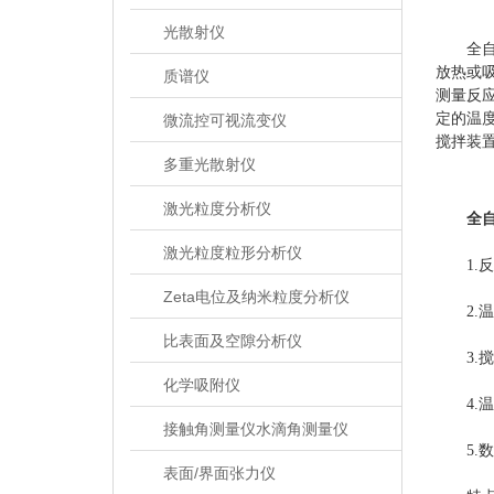
光散射仪
全自动
放热或
质谱仪
测量反
定的温
微流控可视流变仪
搅拌装
多重光散射仪
激光粒度分析仪
全
激光粒度粒形分析仪
1.反
Zeta电位及纳米粒度分析仪
2.温
比表面及空隙分析仪
3.搅
化学吸附仪
4.温
接触角测量仪水滴角测量仪
5.数
表面/界面张力仪