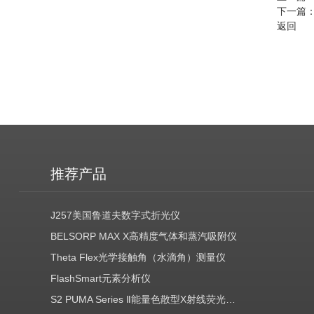
下一篇
返回
推荐产品
J257美国鲁道夫数字式折光仪
BELSORP MAX X高精度气体和蒸汽吸附仪
Theta Flex光学接触角（水滴角）测量仪
FlashSmart元素分析仪
S2 PUMA Series Ⅱ能量色散型X射线荧光光谱仪（EDXRF）