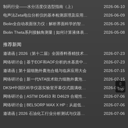
制药行业——水分活度仪选型指南（上）
2026-06-10
电声法Zeta电位分析仪的基本检测原理及应用场景
2026-06-09
Biolin全自动表面张力仪：解析界面科学的智能之眼
2026-05-26
Biolin Theta系列接触角测量 | 如何计算液体表面张力分量
2026-05-08
推荐新闻
邀请函 | 2026（第十二届）全国香料香精技术交流年会
2026-07-23
网络研讨会 | 基于EOF和AOF分析的水基质中PFAS筛查
2026-07-23
邀请函 | 第十届细胞外囊泡合规与临床应用大会
2026-07-15
网络研讨会 | 新一代NTA技术助力细胞外囊泡质量评估与工艺开发
2026-07-15
DKSH中国区科学仪器实验室开幕仪式圆满收官！
2026-07-06
Top
网络研讨会 | ASTM D5453 和 D4629 合规性：无需妥协
2026-07-06
网络研讨会 | BELSORP MAX X HP：从超低压物理吸附到高压吸附
2026-07-06
邀请函 | 2026 石油化工行业分析测试与仪器技术交流会（辽宁站）
2026-07-06