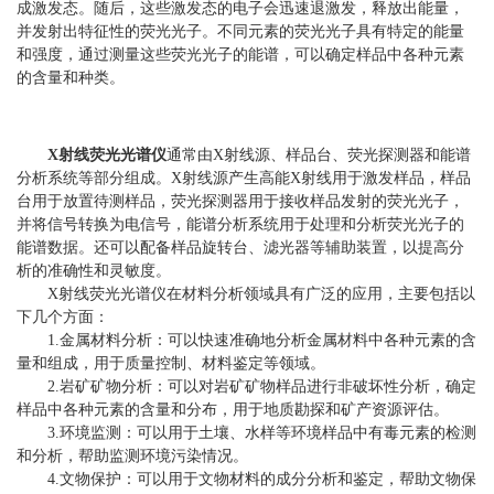
成激发态。随后，这些激发态的电子会迅速退激发，释放出能量，
并发射出特征性的荧光光子。不同元素的荧光光子具有特定的能量
和强度，通过测量这些荧光光子的能谱，可以确定样品中各种元素
的含量和种类。
X射线荧光光谱仪
通常由X射线源、样品台、荧光探测器和能谱
分析系统等部分组成。X射线源产生高能X射线用于激发样品，样品
台用于放置待测样品，荧光探测器用于接收样品发射的荧光光子，
并将信号转换为电信号，能谱分析系统用于处理和分析荧光光子的
能谱数据。还可以配备样品旋转台、滤光器等辅助装置，以提高分
析的准确性和灵敏度。
X射线荧光光谱仪在材料分析领域具有广泛的应用，主要包括以
下几个方面：
1.金属材料分析：可以快速准确地分析金属材料中各种元素的含
量和组成，用于质量控制、材料鉴定等领域。
2.岩矿矿物分析：可以对岩矿矿物样品进行非破坏性分析，确定
样品中各种元素的含量和分布，用于地质勘探和矿产资源评估。
3.环境监测：可以用于土壤、水样等环境样品中有毒元素的检测
和分析，帮助监测环境污染情况。
4.文物保护：可以用于文物材料的成分分析和鉴定，帮助文物保