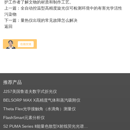
护工作者了解文物的材质和制作工艺。
上一篇：
全自动控温型高精度旋光仪可检测环境中的有害光学活性
污染物
下一篇：
量热仪出现的常见故障怎么解决
返回
推荐产品
J257美国鲁道夫数字式折光仪
BELSORP MAX X高精度气体和蒸汽吸附仪
Theta Flex光学接触角（水滴角）测量仪
FlashSmart元素分析仪
S2 PUMA Series Ⅱ能量色散型X射线荧光光谱仪（EDXRF）