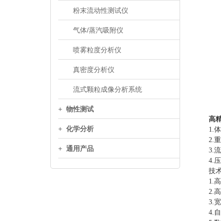
粉末流动性测试仪
气体/蒸汽吸附仪
喷雾粒度分析仪
真密度分析仪
流式颗粒成像分析系统
+
物性测试
高
+
化学分析
1.体
2.重
+
通用产品
3.流
4.压
技术
1.高
2.高
3.宽
4.自