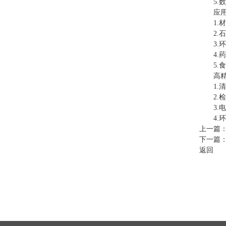
5.数
应用
1.材
2.石
3.环
4.药
5.食
高精度
1.清
2.检
3.电
4.环
上一篇
下一篇
返回