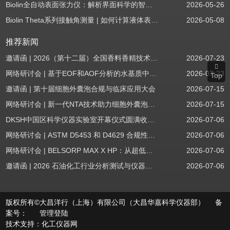
Biolin全自动表面张力仪：解析界面科学的智能之眼
2026-05-26
Biolin Theta系列接触角测量 | 如何计算液体表面张力分量
2026-05-08
推荐新闻
邀请函 | 2026（第十二届）全国香料香精技术交流年会
2026-07-23
网络研讨会 | 基于EOF和AOF分析的水基质中PFAS筛查
2026-07-23
Top
邀请函 | 第十届细胞外囊泡合规与临床应用大会
2026-07-15
网络研讨会 | 新一代NTA技术助力细胞外囊泡质量评估与工艺开发
2026-07-15
DKSH中国区科学仪器实验室开幕仪式圆满收官！
2026-07-06
网络研讨会 | ASTM D5453 和 D4629 合规性：无需妥协
2026-07-06
网络研讨会 | BELSORP MAX X HP：从超低压物理吸附到高压吸附
2026-07-06
邀请函 | 2026 石油化工行业分析测试与仪器技术交流会（辽宁站）
2026-07-06
版权所有©大昌洋行（上海）有限公司（大昌华嘉科学仪器部） 备
案号：
管理登陆
技术支持：
化工仪器网