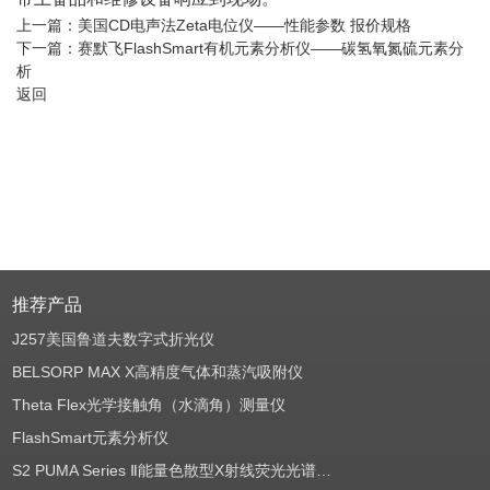
上一篇：
美国CD电声法Zeta电位仪——性能参数 报价规格
下一篇：
赛默飞FlashSmart有机元素分析仪——碳氢氧氮硫元素分
析
返回
推荐产品
J257美国鲁道夫数字式折光仪
BELSORP MAX X高精度气体和蒸汽吸附仪
Theta Flex光学接触角（水滴角）测量仪
FlashSmart元素分析仪
S2 PUMA Series Ⅱ能量色散型X射线荧光光谱仪（EDXRF）