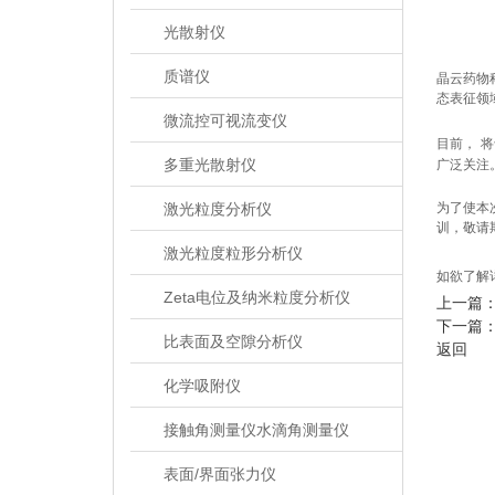
光散射仪
质谱仪
晶云药物
态表征领
微流控可视流变仪
目前，
将
多重光散射仪
广泛关注
激光粒度分析仪
为了使本
训，敬请
激光粒度粒形分析仪
如欲了解
Zeta电位及纳米粒度分析仪
上一篇
下一篇
比表面及空隙分析仪
返回
化学吸附仪
接触角测量仪水滴角测量仪
表面/界面张力仪