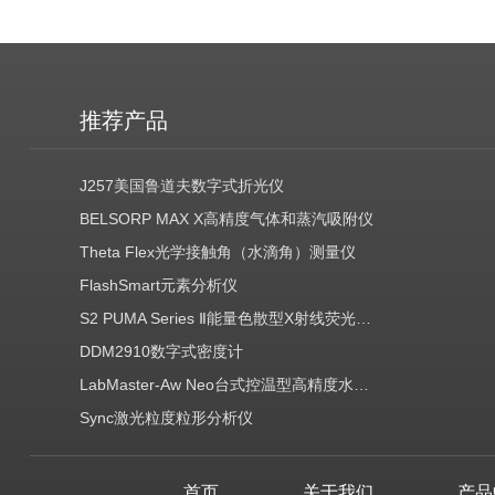
推荐产品
J257美国鲁道夫数字式折光仪
BELSORP MAX X高精度气体和蒸汽吸附仪
Theta Flex光学接触角（水滴角）测量仪
FlashSmart元素分析仪
S2 PUMA Series Ⅱ能量色散型X射线荧光光谱仪（EDXRF）
DDM2910数字式密度计
LabMaster-Aw Neo台式控温型高精度水分活度测定仪
Sync激光粒度粒形分析仪
首页
关于我们
产品