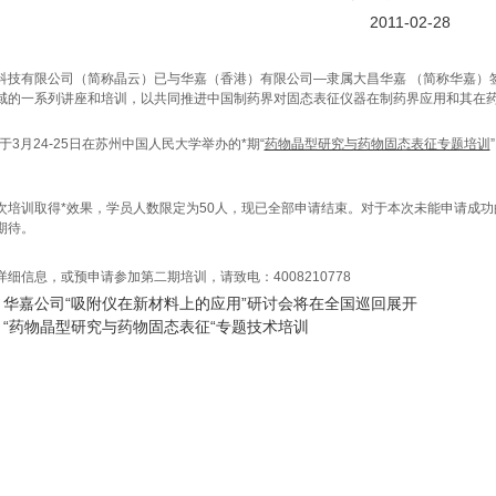
2011-02-28
科技有限公司（简称晶云）已与华嘉（香港）有限公司
—
隶属大昌华嘉
（
简称华嘉
）
域的一系列讲座和培训，以共同推进中国制药界对固态表征仪器在制药界应用和其在
于
3
月
24-25
日在苏州中国人民大学举办的*期
“
药物晶型研究与药物固态表征专题培训
。
次培训取得*效果，学员人数限定为
50
人，现已全部申请结束。对于本次未能申请成功
期待。
详细信息，或预申请参加第二期培训，请致电：
4008210778
：
华嘉公司“吸附仪在新材料上的应用”研讨会将在全国巡回展开
：
“药物晶型研究与药物固态表征“专题技术培训