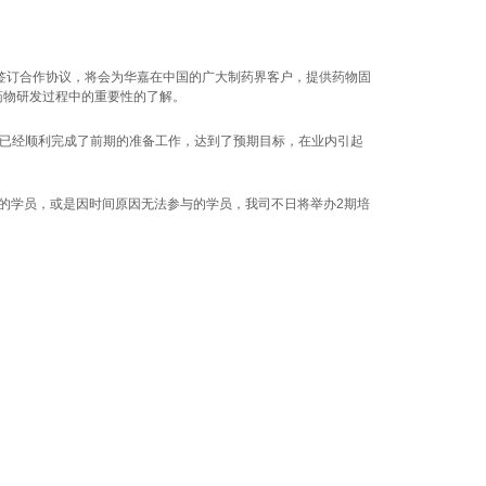
签订合作协议，将会为华嘉在中国的广大制药界客户，提供药物固
药物研发过程中的重要性的了解。
”已经顺利完成了前期的准备工作，达到了预期目标，在业内引起
的学员，或是因时间原因无法参与的学员，我司不日将举办
2
期培