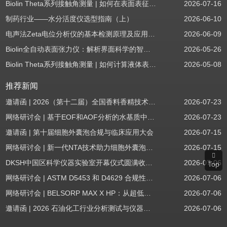
Biolin Theta系列接触角测量 | 如何在表面表征应用中使用接触角：后退角
2026-07-16
制药行业——水分活度仪选型指南（上）
2026-06-10
电声法Zeta电位分析仪的基本检测原理及应用场景
2026-06-09
Biolin全自动表面张力仪：解析界面科学的智能之眼
2026-05-26
Biolin Theta系列接触角测量 | 如何计算液体表面张力分量
2026-05-08
推荐新闻
邀请函 | 2026（第十二届）全国香料香精技术交流年会
2026-07-23
网络研讨会 | 基于EOF和AOF分析的水基质中PFAS筛查
2026-07-23
邀请函 | 第十届细胞外囊泡合规与临床应用大会
2026-07-15
网络研讨会 | 新一代NTA技术助力细胞外囊泡质量评估与工艺开发
2026-07-15
DKSH中国区科学仪器实验室开幕仪式圆满收官！
2026-07-06
Top
网络研讨会 | ASTM D5453 和 D4629 合规性：无需妥协
2026-07-06
网络研讨会 | BELSORP MAX X HP：从超低压物理吸附到高压吸附
2026-07-06
邀请函 | 2026 石油化工行业分析测试与仪器技术交流会（辽宁站）
2026-07-06