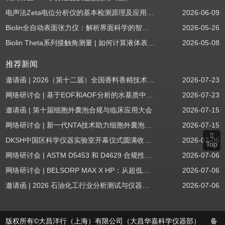
电声法Zeta电位分析仪的基本检测原理及应用场景
2026-06-09
Biolin全自动表面张力仪：解析界面科学的智能之眼
2026-05-26
Biolin Theta系列接触角测量 | 如何计算液体表面张力分量
2026-05-08
推荐新闻
邀请函 | 2026（第十二届）全国香料香精技术交流年会
2026-07-23
网络研讨会 | 基于EOF和AOF分析的水基质中PFAS筛查
2026-07-23
邀请函 | 第十届细胞外囊泡合规与临床应用大会
2026-07-15
网络研讨会 | 新一代NTA技术助力细胞外囊泡质量评估与工艺开发
2026-07-15
DKSH中国区科学仪器实验室开幕仪式圆满收官！
2026-07-06
Top
网络研讨会 | ASTM D5453 和 D4629 合规性：无需妥协
2026-07-06
网络研讨会 | BELSORP MAX X HP：从超低压物理吸附到高压吸附
2026-07-06
邀请函 | 2026 石油化工行业分析测试与仪器技术交流会（辽宁站）
2026-07-06
版权所有©大昌洋行（上海）有限公司（大昌华嘉科学仪器部） 备