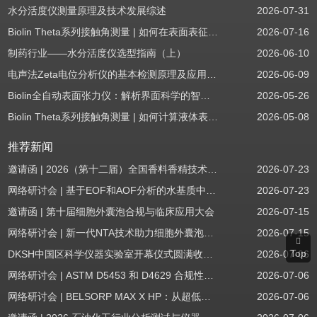
水分活度仪测量原理及技术发展综述
2026-07-31
Biolin Theta系列接触角测量 | 如何在表面表征应用中使用接触角：后退角
2026-07-16
制药行业——水分活度仪选型指南（上）
2026-06-10
电声法Zeta电位分析仪的基本检测原理及应用场景
2026-06-09
Biolin全自动表面张力仪：解析界面科学的智能之眼
2026-05-26
Biolin Theta系列接触角测量 | 如何计算液体表面张力分量
2026-05-08
推荐新闻
邀请函 | 2026（第十二届）全国香料香精技术交流年会
2026-07-23
网络研讨会 | 基于EOF和AOF分析的水基质中PFAS筛查
2026-07-23
邀请函 | 第十届细胞外囊泡合规与临床应用大会
2026-07-15
网络研讨会 | 新一代NTA技术助力细胞外囊泡质量评估与工艺开发
2026-07-15
Top
DKSH中国区科学仪器实验室开幕仪式圆满收官！
2026-07-06
网络研讨会 | ASTM D5453 和 D4629 合规性：无需妥协
2026-07-06
网络研讨会 | BELSORP MAX X HP：从超低压物理吸附到高压吸附
2026-07-06