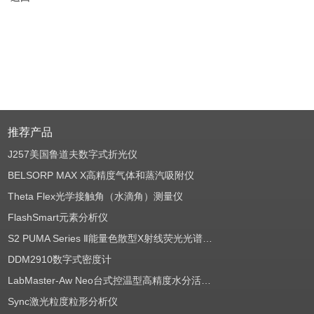
推荐产品
J257美国鲁道夫数字式折光仪
BELSORP MAX X高精度气体和蒸汽吸附仪
Theta Flex光学接触角（水滴角）测量仪
FlashSmart元素分析仪
S2 PUMA Series Ⅱ能量色散型X射线荧光光谱仪（EDXRF）
DDM2910数字式密度计
LabMaster-Aw Neo台式控温型高精度水分活度测定仪
Sync激光粒度粒形分析仪