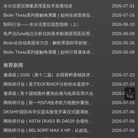
水分活度仪测量原理及技术发展综述
2026-07-31
Biolin Theta系列接触角测量 | 如何在表面表征应用中使用接触角：后退角
2026-07-16
制药行业——水分活度仪选型指南（上）
2026-06-10
电声法Zeta电位分析仪的基本检测原理及应用场景
2026-06-09
Biolin全自动表面张力仪：解析界面科学的智能之眼
2026-05-26
Biolin Theta系列接触角测量 | 如何计算液体表面张力分量
2026-05-08
推荐新闻
邀请函 | 2026（第十二届）全国香料香精技术交流年会
2026-07-23
网络研讨会 | 基于EOF和AOF分析的水基质中PFAS筛查
2026-07-23
邀请函 | 第十届细胞外囊泡合规与临床应用大会
2026-07-15
Top
网络研讨会 | 新一代NTA技术助力细胞外囊泡质量评估与工艺开发
2026-07-15
DKSH中国区科学仪器实验室开幕仪式圆满收官！
2026-07-06
网络研讨会 | ASTM D5453 和 D4629 合规性：无需妥协
2026-07-06
网络研讨会 | BELSORP MAX X HP：从超低压物理吸附到高压吸附
2026-07-06