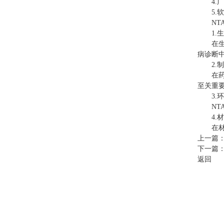
4.广
5.软
NTA
1.生
在生物
病诊断
2.制
在药物
至关重
3.环
NTA
4.材
在材料
上一篇
下一篇
返回