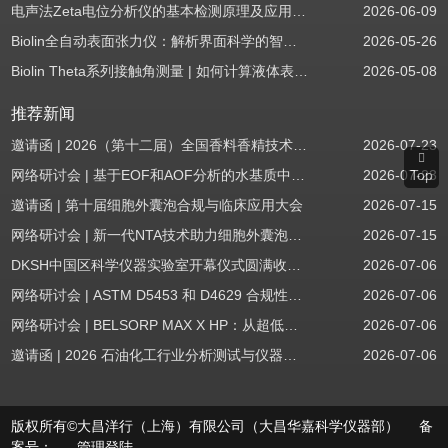
电声法Zeta电位分析仪的基本检测原理及应用场景
2026-06-09
Biolin全自动表面张力仪：解析界面科学的智能之眼
2026-05-26
Biolin Theta系列接触角测量 | 如何计算液体表面张力分量
2026-05-08
推荐新闻
邀请函 | 2026（第十二届）全国香料香精技术交流年会
2026-07-23
网络研讨会 | 基于EOF和AOF分析的水基质中PFAS筛查
2026-07-23
Top
邀请函 | 第十届细胞外囊泡合规与临床应用大会
2026-07-15
网络研讨会 | 新一代NTA技术助力细胞外囊泡质量评估与工艺开发
2026-07-15
DKSH中国区科学仪器实验室开幕仪式圆满收官！
2026-07-06
网络研讨会 | ASTM D5453 和 D4629 合规性：无需妥协
2026-07-06
网络研讨会 | BELSORP MAX X HP：从超低压物理吸附到高压吸附
2026-07-06
邀请函 | 2026 石油化工行业分析测试与仪器技术交流会（辽宁站）
2026-07-06
版权所有©大昌洋行（上海）有限公司（大昌华嘉科学仪器部） 备
案号：
管理登陆