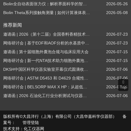
Biolin全自动表面张力仪：解析界面科学的智能之眼
2026-05-26
Biolin Theta系列接触角测量 | 如何计算液体表面张力分量
2026-05-08
推荐新闻
邀请函 | 2026（第十二届）全国香料香精技术交流年会
2026-07-23
网络研讨会 | 基于EOF和AOF分析的水基质中PFAS筛查
2026-07-23
邀请函 | 第十届细胞外囊泡合规与临床应用大会
2026-07-15
网络研讨会 | 新一代NTA技术助力细胞外囊泡质量评估与工艺开发
2026-07-15
DKSH中国区科学仪器实验室开幕仪式圆满收官！
2026-07-06
网络研讨会 | ASTM D5453 和 D4629 合规性：无需妥协
2026-07-06
网络研讨会 | BELSORP MAX X HP：从超低压物理吸附到高压吸附
2026-07-06
Top
邀请函 | 2026 石油化工行业分析测试与仪器技术交流会（辽宁站）
2026-07-06
版权所有©大昌洋行（上海）有限公司（大昌华嘉科学仪器部） 备
案号：
管理登陆
技术支持：
化工仪器网