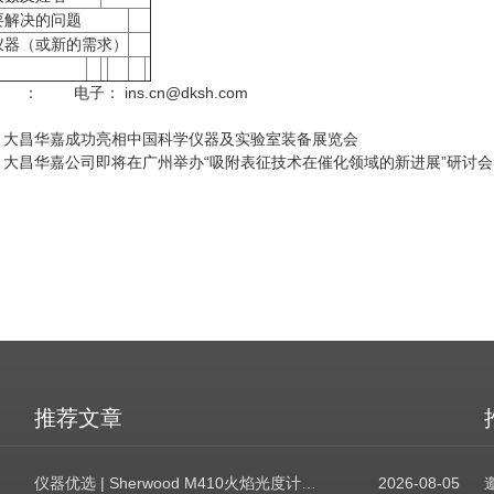
要解决的问题
仪器（或新的需求）
： 电子： ins.cn@dksh.com
：
大昌华嘉成功亮相中国科学仪器及实验室装备展览会
：
大昌华嘉公司即将在广州举办“吸附表征技术在催化领域的新进展”研讨会
推荐文章
仪器优选 | Sherwood M410火焰光度计，为用户检测提供值得信赖的基准方案
2026-08-05