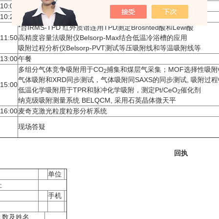
 10:00
Zeolite: Shape-selective catalysis in confined channels
 10:20
茶歇
*台IRMS-TPD 红外质谱连用TPD测定Brosnted酸和Lewi酸
 11:50
高精度容量法吸附仪Belsorp-Max结合低温冷浴槽的应用
吸附过程分析仪Belsorp-PVT测试等压吸附线和等温吸附线等
 13:00
午餐
多组分气体竞争吸附用于CO
捕集和煤层气采集；MOF选择性吸附
2
气体吸附和XRD同步测试，气体吸附同SAXS的同步测试, 吸附过
 15:00
低温化学吸附用于TPR和脉冲化学吸附，测定Pt/CeO
催化剂
2
纳克级吸附测量系统 BELQCM, 采用石英晶体微天平
 16:00
麦奇克激光粒度粒形分析系统
现场答疑
回执
单位
址
手机
人数及姓名