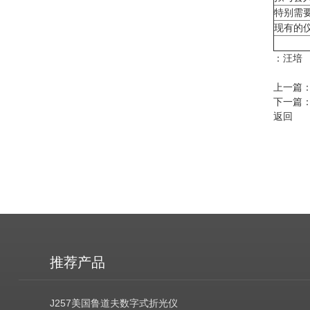
特别需
现有的
：汪培 
上一篇
下一篇
返回
推荐产品
J257美国鲁道夫数字式折光仪