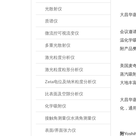
光散射仪
大昌华嘉
质谱仪
会议邀请到
微流控可视流变仪
温化学吸
多重光散射仪
附产品
激光粒度分析仪
美国麦
激光粒度粒形分析仪
蒸汽吸
Zeta电位及纳米粒度分析仪
大地丰
比表面及空隙分析仪
大昌华
化学吸附仪
化，通
接触角测量仪水滴角测量仪
表面/界面张力仪
附
Yosh