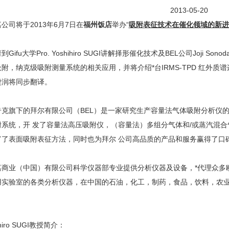
2013-05-20
公司将于2013年6月7日在
福州饭店
举办“
吸附表征技术在催化领域的新进
Gifu大学Pro. Yoshihiro SUGI讲解择形催化技术及BEL公司Joj
附，纳克级吸附测量系统的相关应用，并将介绍*台IRMS-TPD 红外质谱连用
樊润将同步翻译。
奇克旗下的拜尔有限公司（BEL）是一家研究生产容量法气体吸附分析仪的
附系统，开 发了容量法高压吸附仪，（容量法）多组分气体和/或蒸汽混
富了表面吸附表征方法，同时也为拜尔 公司高品质的产品和服务赢得了口
嘉商业（中国）有限公司科学仪器部专业提供分析仪器及设备，*代理众多
用实验室的各类分析仪器，在中国的石油，化工，制药，食品，饮料，农
ihiro SUGI教授简介：