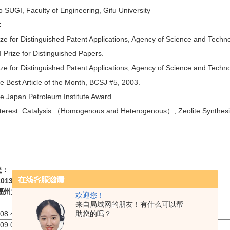
o SUGI, Faculty of Engineering, Gifu University
:
ze for Distinguished Patent Applications, Agency of Science and Techn
 Prize for Distinguished Papers.
ze for Distinguished Patent Applications, Agency of Science and Techn
 Best Article of the Month, BCSJ #5, 2003.
e Japan Petroleum Institute Award
nterest: Catalysis （Homogenous and Heterogenous）, Zeolite Synthesis
程：
013
年
6
月
7
日上午
9:00-17:00
福州大饭店
斗东路
1
号
左海园
欢迎您！
来自局域网的朋友！有什么可以帮
 08:45
报到
助您的吗？
 09:00
大昌华嘉商业（中国）有限公司致辞