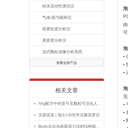
粉末流动性测试仪
泡
P
气体/蒸汽吸附仪
由
喷雾粒度分析仪
可
真密度分析仪
泡
流式颗粒成像分析系统
•
查看全部产品
•
•
泡
相关文章
无
+ IVIg配方中的亚可见颗粒可活化人血清中的补体
•
•
+ 仪器优选 | 瑞士LSI光学法微流变仪 满足国际国内标准
•
+ Biolin全自动表面张力仪的结构组成及性能特点