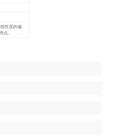
的线性度的偏
的泡点。