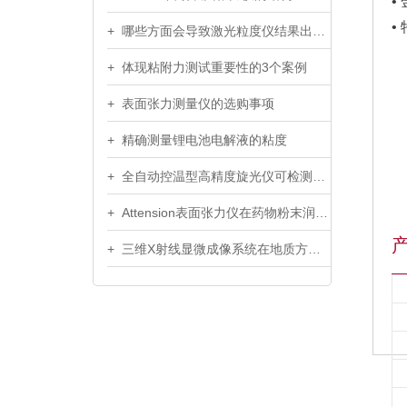
•
•
+ 哪些方面会导致激光粒度仪结果出现错误
+ 体现粘附力测试重要性的3个案例
+ 表面张力测量仪的选购事项
+ 精确测量锂电池电解液的粘度
+ 全自动控温型高精度旋光仪可检测环境中的有害光学活性污染物
+ Attension表面张力仪在药物粉末润湿性上的研究和探索
+ 三维X射线显微成像系统在地质方面的应用