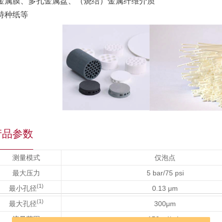
金属膜、多孔金属盘、（烧结）金属纤维介质
特种纸等
产品参数
测量模式
仅泡点
最大压力
5 bar/75 psi
(1)
最小孔径
0.13 μm
(1)
最大孔径
300μm
流量范围
150 ml/min