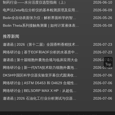
制药行业——水分活度仪选型指南（上）
2026-06-10
电声法Zeta电位分析仪的基本检测原理及应用场景
2026-06-09
Biolin全自动表面张力仪：解析界面科学的智能之眼
2026-05-26
Biolin Theta系列接触角测量 | 如何计算液体表面张力分量
2026-05-08
推荐新闻
邀请函 | 2026（第十二届）全国香料香精技术交流年会
2026-07-23
网络研讨会 | 基于EOF和AOF分析的水基质中PFAS筛查
2026-07-23
邀请函 | 第十届细胞外囊泡合规与临床应用大会
2026-07-15
Top
网络研讨会 | 新一代NTA技术助力细胞外囊泡质量评估与工艺开发
2026-07-15
DKSH中国区科学仪器实验室开幕仪式圆满收官！
2026-07-06
网络研讨会 | ASTM D5453 和 D4629 合规性：无需妥协
2026-07-06
网络研讨会 | BELSORP MAX X HP：从超低压物理吸附到高压吸附
2026-07-06
邀请函 | 2026 石油化工行业分析测试与仪器技术交流会（辽宁站）
2026-07-06