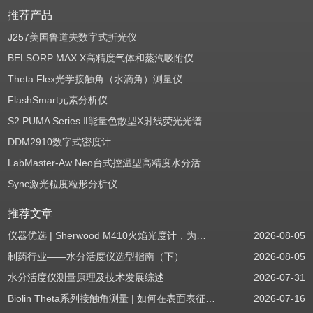
推荐产品
J257美国鲁道夫数字式折光仪
BELSORP MAX X高精度气体和蒸汽吸附仪
Theta Flex光学接触角（水滴角）测量仪
FlashSmart元素分析仪
S2 PUMA Series Ⅱ能量色散型X射线荧光光谱仪（EDXRF）
DDM2910数字式密度计
LabMaster-Aw Neo台式控温型高精度水分活度测定仪
Sync激光粒度粒形分析仪
推荐文章
仪器优选 | Sherwood M410火焰光度计，为用户检测提供值得信赖的基准方案
2026-08-05
制药行业——水分活度仪选型指南（下）
2026-08-05
水分活度仪测量原理及技术发展综述
2026-07-31
Biolin Theta系列接触角测量 | 如何在表面表征应用中使用接触角：后退角
2026-07-16