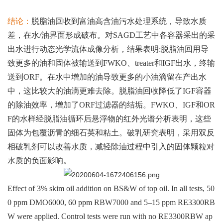
结论：
脱脂油回收到富油高含油污水处理系统，导致水质
差，在水/油界面形成破布。对SAGD工艺中各容器采出的采
出水进行动态光学流体成像分析，结果表明:脱脂油回用导
致更多的油和固体被输送到FWKO、treater和IGF出水，终输
送到ORF。在水中增加的油导致更多的小油滴留在产出水
中，这比较大的油滴更难去除。脱脂油回收降低了IGF容器
的除油效率，增加了ORF过滤器的结垢。FWKO、IGF和OR
F的水样经脱脂油循环后悬浮物的红外光谱分析表明，这些
固体为包覆沥青的细石英和粘土。破乳研究表明，采用双反
相破乳剂可以改善水质，减轻除油过程中引入的固体颗粒对
水质的负面影响。
Effect of 3% skim oil addition on BS&W of top oil. In all tests, 50
0 ppm DMO6000, 60 ppm RBW7000 and 5–15 ppm RE3300RB
W were applied. Control tests were run with no RE3300RBW ap