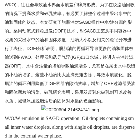
WKO)，往往会导致油水界面水质差和碎屑形成。为了在脱脂油回收
的情况下提高水质和破乳效率，有必要了解整个过程中采出水中的
油和固体的状态。本文研究了脱脂油对SAGD操作中水/油分离的影
响。采用动流式颗粒成像(DOFI)技术，对SAGD工艺从不同容器中
收集的采出水中的油和固体浓度、油滴大小以及相关的粒径分布进
行了表征。DOFI分析表明，脱脂油的再循环导致更多的油和固体被
输送到FWKO、处理器和诱导气浮(IGF)出口水域，终进入去油过滤
器(ORF)。水中含油量的增加导致油滴增多，尤其是在采出水中残留
的小油滴增多。这些小油滴比大油滴更难去除，导致水质恶化。脱
脂油的循环利用降低了IGF容器的除油效率，增加了ORF过滤器受油
和固体颗粒的污染。破乳研究表明，采用双反乳化破乳剂可以改善
水质，减轻添加脱脂油后的固体对水质的负面影响。
W/O/W emulsion in SAGD operation. Oil droplets containing sm
all inner water droplets, along with single oil droplets, are disperse
d in the external water phase.