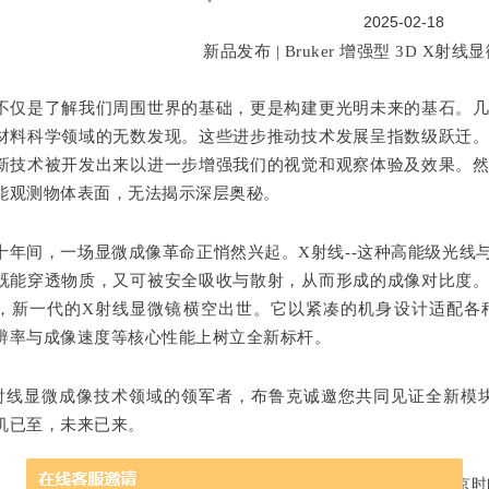
2025-02-18
不仅是了解我们周围世界的基础，更是构建更光明未来的基石。
材料科学领域的无数发现。这些进步推动技术发展呈指数级跃迁
新技术被开发出来以进一步增强我们的视觉和观察体验及效果。
能观测物体表面，无法揭示深层奥秘。
十年间，一场显微成像革命正悄然兴起。X射线--这种高能级光线
既能穿透物质，又可被安全吸收与散射，从而形成的成像对比度
，新一代的X射线显微镜横空出世。它以紧凑的机身设计适配各
辨率与成像速度等核心性能上树立全新标杆。
射线显微成像技术领域的领军者，布鲁克诚邀您共同见证全新模
机已至，未来已来。
场
2月27日 23:00
（北京时