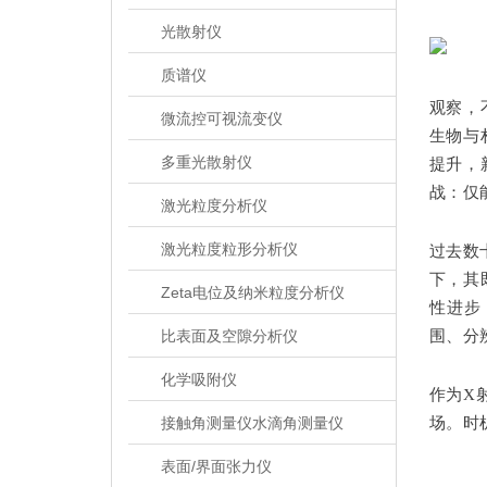
光散射仪
质谱仪
观察，
微流控可视流变仪
生物与
多重光散射仪
提升，
战：仅
激光粒度分析仪
激光粒度粒形分析仪
过去数
下，其
Zeta电位及纳米粒度分析仪
性进步
比表面及空隙分析仪
围、分
化学吸附仪
作为X
接触角测量仪水滴角测量仪
场。时
表面/界面张力仪