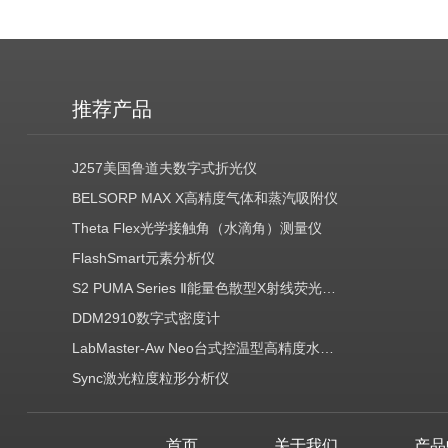
推荐产品
J257美国鲁道夫数字式折光仪
BELSORP MAX X高精度气体和蒸汽吸附仪
Theta Flex光学接触角（水滴角）测量仪
FlashSmart元素分析仪
S2 PUMA Series Ⅱ能量色散型X射线荧光光谱仪（EDXRF）
DDM2910数字式密度计
LabMaster-Aw Neo台式控温型高精度水分活度测定仪
Sync激光粒度粒形分析仪
首页
关于我们
产品