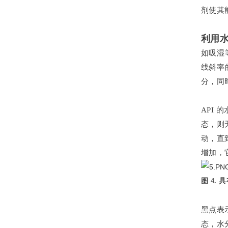
剂使其
利用
如吸湿
线斜率
分，同
API
态，则
动，直
增加，
图 4.
黑点表
态，水