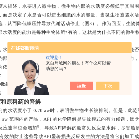
度来描述，水要进入微生物，微生物内部的水活度必须低于其周
，而是决定了水是否可以进出细胞的水的能量。当微生物遭遇水
胞，从而降低膨压并导致代谢活动停止（图3）。作为回应，生物
部水活度的能力是每种生物体所*有的，这就是为什么不同的微生
，水分含量并未被提及对微生物生长有影响，因为决定微生物能
欢迎您！
内部的水活度。因此，控制微生物污染风险在限值内的任何努力
来自局域网的朋友！有什么可以帮
为依据而不是水分含量。
助您的吗？
各种微生物生长所需的水活度限值
度和原料药的降解
剂的水活度小于 0.70 aw时，表明微生物生长被抑制。但是，此
0.70 aw 范围内的产品，API 的化学降解是失效模式的有力候
8
反应速率也会增加
。导致API降解的最常见反应是水解，尽管脂
 有效的防止这些导致API显著损失反应发生的方法是将它们加工