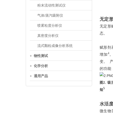
粉末流动性测试仪
气体/蒸汽吸附仪
无定
喷雾粒度分析仪
无定形
态。
真密度分析仪
流式颗粒成像分析系统
赋形剂
4
增加
+
物性测试
变。 
+
化学分析
的功能
+
通用产品
图2.
5
短
水活
微生物