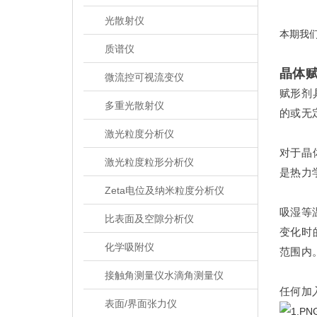
光散射仪
本期我
质谱仪
晶体
微流控可视流变仪
赋形剂
多重光散射仪
的或无
激光粒度分析仪
对于晶
激光粒度粒形分析仪
是热力
Zeta电位及纳米粒度分析仪
吸湿等
比表面及空隙分析仪
变化时
化学吸附仪
范围内
接触角测量仪水滴角测量仪
任何加
表面/界面张力仪