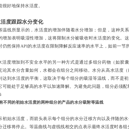
能很好地保持水活度。
水活度跟踪水分变化
等温线所显示的，水活度的增加伴随着水分增加；但是，这种关
的增加表明吸湿性增加，这将限制水分被吸收时水活度的变化。
时仍然保持API的水活度在限制降解反应速率的水平上，如前一节
 的水活度增加到不安全水平的另一种方式是通过多组分药物（如胶
无论其水分含量如何，水都会在组分之间移动。水分从高水活度（
到达到水活度的平衡，这取决于每个组分的吸湿等温线，而不是初始
它可能处于足够高的水平以加速降解。为避免此问题，组分必须配
 具有不同的初始水活度的两种组分的产品的水分吸附等温线
示初始水活度，而箭头表示每个组分的水分迁移方向以及伴随的水
分迁移将停止。等温曲线与虚线线相交的点表示最终水活度时各组