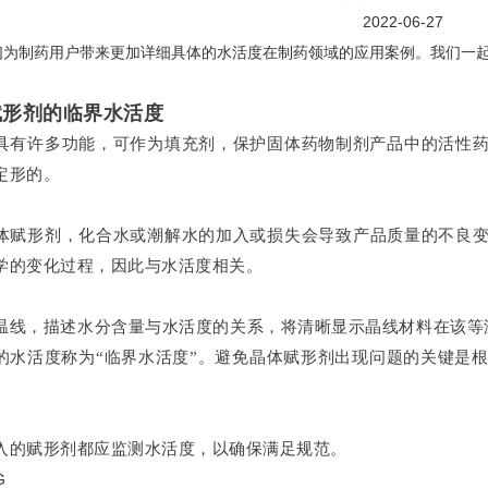
2022-06-27
们为制药用户带来更加详细具体的水活度在制药领域的应用案例。我们一
赋形剂的临界水活度
具有许多功能，可作为填充剂，保护固体药物制剂产品中的活性药物
定形的。
体赋形剂，化合水或潮解水的加入或损失会导致产品质量的不良变化
学的变化过程，因此与水活度相关。
温线，描述水分含量与水活度的关系，将清晰显示晶线材料在该等温
的水活度称为“临界水活度”。避免晶体赋形剂出现问题的关键是
。
入的赋形剂都应监测水活度，以确保满足规范。