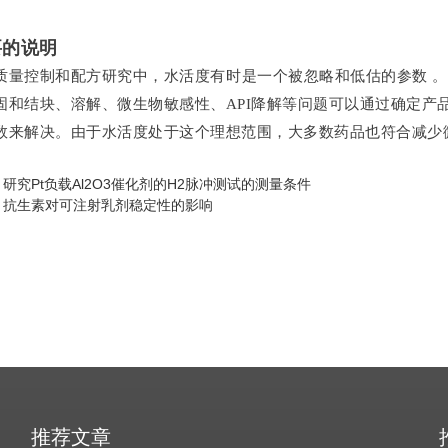
要的说明
质量控制和配方研究中，水活度有时是一个被忽略和低估的参数 。
固和结块、溶解、微生物敏感性、API降解等问题可以通过确定产
数来解决。由于水活度处于这个理想范围，大多数药品也符合减少
：
研究Pt负载Al2O3催化剂的H2脉冲测试的测量条件
：
抗生素对可注射乳剂稳定性的影响
推荐文章