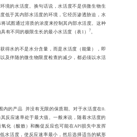
围环境的水活度。换句话说，水活度不是供微生物生
活度低于其内部水活度的环境，它经历渗透胁迫，水
体将试图通过溶质的浓度来控制其内部水活度。这种
7
物具有不同的极限生长的最小水活度（表1）
。
否获得水的不是水分含量，而是水活度（能量），即
，以及伴随的微生物限度检查的减少，都必须以水活
范围内的产品 并没有无限的保质期。对于水活度在0.
选，因为其反应速率处于最大值。一般来说，随着水活度的
质氧化（酸败）和酶促反应也可能在API损失中发挥
成低水活度，使反应速率最小，然后选择适当的赋形