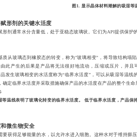
图1. 显示晶体材料潮解的吸湿等
形赋形剂的关键水活度
赋形剂通常水分含量低，处于亚稳态玻璃状。它们为API提供保护
基质从玻璃态到橡胶态的转变，称为"玻璃相变"，将导致结构塌
。由此产生的后果是产品将无法很好地流动，压缩或压片，并且
产品发生玻璃相变的水活度称为“临界水活度”，可以从吸湿等温线
，确定临界水活度并采取措施确保产品的水活度在产品的整个生命
 吸湿等温线表明了玻璃化转变的临界水活度。 低于临界水活度，产品保
度和微生物安全
需要获得足够能量的水，以允许水进入细胞。这种水对于维持膨