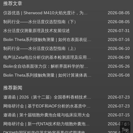
推荐文章
仪器优选 | Sherwood M410火焰光度计，为用户检测提供值得信赖的基准方案
2026-08-05
制药行业——水分活度仪选型指南（下）
2026-08-05
水分活度仪测量原理及技术发展综述
2026-07-31
Biolin Theta系列接触角测量 | 如何在表面表征应用中使用接触角：后退角
2026-07-16
制药行业——水分活度仪选型指南（上）
2026-06-10
电声法Zeta电位分析仪的基本检测原理及应用场景
2026-06-09
Biolin全自动表面张力仪：解析界面科学的智能之眼
2026-05-26
Biolin Theta系列接触角测量 | 如何计算液体表面张力分量
2026-05-08
推荐新闻
邀请函 | 2026（第十二届）全国香料香精技术交流年会
2026-07-23
网络研讨会 | 基于EOF和AOF分析的水基质中PFAS筛查
2026-07-23
邀请函 | 第十届细胞外囊泡合规与临床应用大会
2026-07-15
网络研讨会 | 新一代NTA技术助力细胞外囊泡质量评估与工艺开发
2026-07-15
Top
DKSH中国区科学仪器实验室开幕仪式圆满收官！
2026-07-06