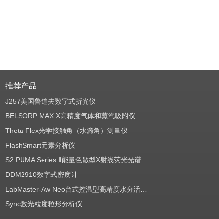
推荐产品
J257美国鲁道夫数字式折光仪
BELSORP MAX X高精度气体和蒸汽吸附仪
Theta Flex光学接触角（水滴角）测量仪
FlashSmart元素分析仪
S2 PUMA Series Ⅱ能量色散型X射线荧光光谱仪（EDXRF）
DDM2910数字式密度计
LabMaster-Aw Neo台式控温型高精度水分活度测定仪
Sync激光粒度粒形分析仪