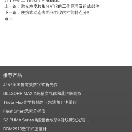
升了科研工作的效率和准确性。
上一篇：
激光粒度粒形分析仪的工作原理及组成部件
下一篇：
便携式动态表面张力仪的性能特点分析
返回
推荐产品
J257美国鲁道夫数字式折光仪
BELSORP MAX X高精度气体和蒸汽吸附仪
Theta Flex光学接触角（水滴角）测量仪
FlashSmart元素分析仪
S2 PUMA Series Ⅱ能量色散型X射线荧光光谱仪（EDXRF）
DDM2910数字式密度计