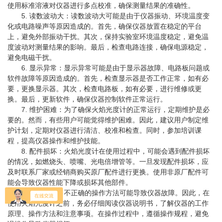
使用标准溶液对仪器进行多点校准，确保测量结果的准确性。
5. 读数波动大：读数波动大可能是由于仪器振动、环境温度变
化或电路噪声等原因造成的。首先，确保仪器放置在稳定的平台
上，避免外部振动干扰。其次，保持实验室环境温度稳定，避免温
度波动对测量结果的影响。最后，检查电路连接，确保电源稳定，
避免电磁干扰。
6. 显示异常：显示异常可能是由于显示器故障、电路板问题或
软件故障等原因造成的。首先，检查显示器是否工作正常，如有必
要，更换显示器。其次，检查电路板，如有必要，进行维修或更
换。最后，更新软件，确保仪器控制软件正常运行。
7. 维护困难：为了确保火焰光度计的正常运行，定期维护是必
要的。然而，有些用户可能觉得维护困难。因此，建议用户制定维
护计划，定期对仪器进行清洁、校准和检查。同时，参加培训课
程，提高仪器操作和维护技能。
8. 配件损坏：火焰光度计在使用过程中，可能会遇到配件损坏
的情况，如燃烧头、喷嘴、光电倍增管等。一旦发现配件损坏，应
及时联系厂家或经销商购买原厂配件进行更换。使用非原厂配件可
能会导致仪器性能下降或损坏其他部件。
9. 使用不当：不正确的操作方法可能导致仪器故障。因此，在
使用火焰光度计之前，务必仔细阅读仪器说明书，了解仪器的工作
原理、操作方法和注意事项。在操作过程中，遵循操作规程，避免