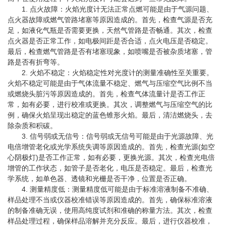
1. 点火故障：火焰光度计无法正常点燃可能是由于气源问题、
点火器故障或燃气管路堵塞等原因造成的。首先，检查气源是否充
足，如液化气瓶是否需要更换，天然气管路是否畅通。其次，检查
点火器是否正常工作，如电极间距是否合适，点火电压是否稳定。
最后，检查燃气管路是否有堵塞现象，如喷嘴是否被杂质堵塞，管
路是否有折弯等。
2. 火焰不稳定：火焰稳定性对光度计的测量准确性至关重要。
火焰不稳定可能是由于气体流量不稳定、燃气与压缩空气比例不当
或燃烧头脏污等原因造成的。首先，检查气体流量计是否工作正
常，如有必要，进行校准或更换。其次，调整燃气与压缩空气的比
例，确保火焰呈现出稳定的蓝色锥形火焰。最后，清洁燃烧头，去
除杂质和积碳。
3. 信号弱或无信号：信号弱或无信号可能是由于光源故障、光
电倍增管老化或光学系统失调等原因造成的。首先，检查光源(如空
心阴极灯)是否工作正常，如有必要，更换光源。其次，检查光电倍
增管的工作状态，如管子是否老化，电压是否稳定。最后，检查光
学系统，如单色器、透镜和光栅是否干净，位置是否正确。
4. 测量精度低：测量精度低可能是由于标准溶液制备不准确、
样品处理不当或仪器校准错误等原因造成的。首先，确保标准溶液
的制备准确无误，使用高纯度试剂和准确的称量方法。其次，检查
样品处理过程，确保样品溶解并充分反应。最后，进行仪器校准，