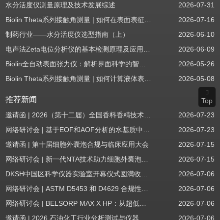
水分活度仪测量原理及技术发展综述
2026-07-31
Biolin Theta系列接触角测量 | 如何在表面表征应用中使用接触角：后退角
2026-07-16
制药行业——水分活度仪选型指南（上）
2026-06-10
电声法Zeta电位分析仪的基本检测原理及应用场景
2026-06-09
Biolin全自动表面张力仪：解析界面科学的智能之眼
2026-05-26
Biolin Theta系列接触角测量 | 如何计算液体表面张力分量
2026-05-08
推荐新闻
Top
邀请函 | 2026（第十二届）全国香料香精技术交流年会
2026-07-23
网络研讨会 | 基于EOF和AOF分析的水基质中PFAS筛查
2026-07-23
邀请函 | 第十届细胞外囊泡合规与临床应用大会
2026-07-15
网络研讨会 | 新一代NTA技术助力细胞外囊泡质量评估与工艺开发
2026-07-15
DKSH中国区科学仪器实验室开幕仪式圆满收官！
2026-07-06
网络研讨会 | ASTM D5453 和 D4629 合规性：无需妥协
2026-07-06
网络研讨会 | BELSORP MAX X HP：从超低压物理吸附到高压吸附
2026-07-06
邀请函 | 2026 石油化工行业分析测试与仪器技术交流会（辽宁站）
2026-07-06