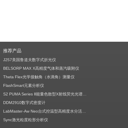
推荐产品
J257美国鲁道夫数字式折光仪
BELSORP MAX X高精度气体和蒸汽吸附仪
Theta Flex光学接触角（水滴角）测量仪
FlashSmart元素分析仪
S2 PUMA Series Ⅱ能量色散型X射线荧光光谱仪（EDXRF）
DDM2910数字式密度计
LabMaster-Aw Neo台式控温型高精度水分活度测定仪
Sync激光粒度粒形分析仪