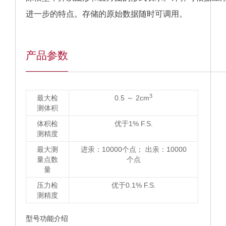
进一步的特点。存储的原始数据随时可调用。
产品参数
3
最大检
0.5 ～ 2cm
测体积
体积检
优于1% F.S.
测精度
最大测
进汞：10000个点； 出汞：10000
量点数
个点
量
压力检
优于0.1% F.S.
测精度
型号功能介绍