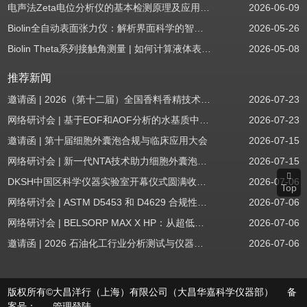
电声法Zeta电位分析仪的基本检测原理及应用场景
2026-06-09
Biolin全自动表面张力仪：解析界面科学的智能之眼
2026-05-26
Biolin Theta系列接触角测量 | 如何计算液体表面张力分量
2026-05-08
推荐新闻
邀请函 | 2026（第十二届）全国香料香精技术交流年会
2026-07-23
网络研讨会 | 基于EOF和AOF分析的水基质中PFAS筛查
2026-07-23
邀请函 | 第十届细胞外囊泡合规与临床应用大会
2026-07-15
网络研讨会 | 新一代NTA技术助力细胞外囊泡质量评估与工艺开发
2026-07-15
DKSH中国区科学仪器实验室开幕仪式圆满收官！
2026-07-06
Top
网络研讨会 | ASTM D5453 和 D4629 合规性：无需妥协
2026-07-06
网络研讨会 | BELSORP MAX X HP：从超低压物理吸附到高压吸附
2026-07-06
邀请函 | 2026 石油化工行业分析测试与仪器技术交流会（辽宁站）
2026-07-06
版权所有©大昌洋行（上海）有限公司（大昌华嘉科学仪器部） 备
案号：
管理登陆