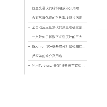
+ 拉曼光谱仪的结构组成部分介绍
+ 含有氢氧化铝的耐热型埃博拉病毒疫苗冻干制剂
+ 全自动反应量热仪的测量准确度是需要从多个方面因素去考虑的
+ 一文带你了解数字式密度计的三大组成部分
+ Biochrom30+氨基酸分析仪检测红鱱鱼中水解氨基酸
+ 反应釜的简介及用途
+ 利用Turbiscan开发“评价疫苗铝盐再分散能力”的新方法