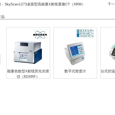
篇：
SkyScan1273桌面型高能量X射线显微CT（XRM）
下一
产品
射线荧光光谱
数字式密度计
台式控温型高精度水分活度
XRF）
测定仪