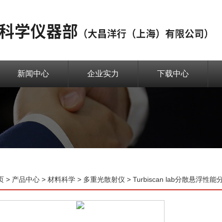
新闻中心
企业实力
下载中心
页
>
产品中心
>
材料科学
>
多重光散射仪
> Turbiscan lab分散悬浮性