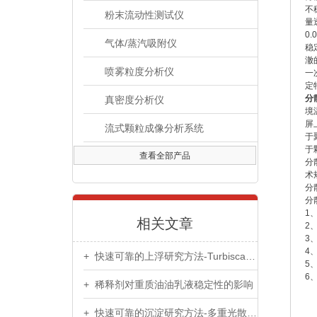
不
粉末流动性测试仪
量
0.
气体/蒸汽吸附仪
稳
澈
喷雾粒度分析仪
一
定
分
真密度分析仪
境
屏
流式颗粒成像分析系统
于
于
查看全部产品
分
术
分
分
1
相关文章
2
3
4
+ 快速可靠的上浮研究方法-Turbiscan多重光散射仪
5
6
+ 稀释剂对重质油油乳液稳定性的影响
+ 快速可靠的沉淀研究方法-多重光散射仪