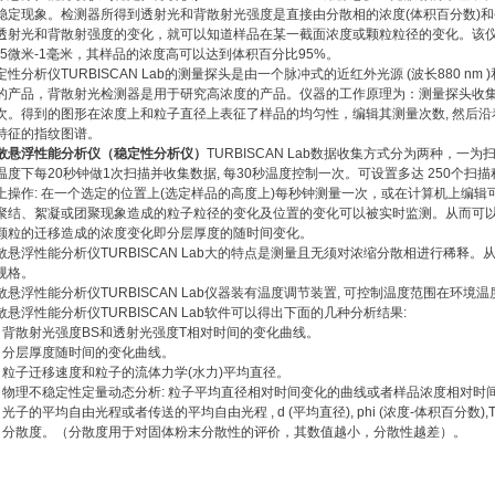
稳定现象。检测器所得到透射光和背散射光强度是直接由分散相的浓度
(
体积百分数
)
和
透射光和背散射强度的变化，就可以知道样品在某一截面浓度或颗粒粒径的变化。该
05
微米
-1
毫米，其样品的浓度高可以达到体积百分比
95%
。
定性分析仪
TURBISCAN Lab
的测量探头是由一个脉冲式的近红外光源
(
波长
880 nm )
的产品，背散射光检测器是用于研究高浓度的产品。仪器的工作原理为：测量探头收
次。得到的图形在浓度上和粒子直径上表征了样品的均匀性，编辑其测量次数
,
然后沿
特征的指纹图谱。
散悬浮性能分析仪
（稳定性分析仪）
TURBISCAN Lab
数据收集方式分为两种，一为
温度下每
20
秒钟做
1
次扫描并收集数据
,
每
30
秒温度控制一次。可设置多达
250
个扫描
上操作
:
在一个选定的位置上
(
选定样品的高度上
)
每秒钟测量一次，或在计算机上编辑
聚结、絮凝或团聚现象造成的粒子粒径的变化及位置的变化可以被实时监测。从而可
颗粒的迁移造成的浓度变化即分层厚度的随时间变化。
散悬浮性能
分析仪
TURBISCAN Lab
大的特点是测量且无须对浓缩分散相进行稀释。
规格。
散悬浮性能
分析仪
TURBISCAN Lab
仪器装有温度调节装置
,
可控制温度范围在环境温
散悬浮性能
分析仪
TURBISCAN Lab
软件可以得出下面的几种分析结果
:
、背散射光强度
BS
和透射光强度
T
相对时间的变化曲线。
、分层厚度随时间的变化曲线。
、粒子迁移速度和粒子的流体力学
(
水力
)
平均直径。
、物理不稳定性定量动态分析
:
粒子平均直径相对时间变化的曲线或者样品浓度相对时
、光子的平均自由光程或者传送的平均自由光程
, d (
平均直径
), phi (
浓度
-
体积百分数
),
、分散度。（分散度用于对固体粉末分散性的评价，其数值越小，分散性越差）。