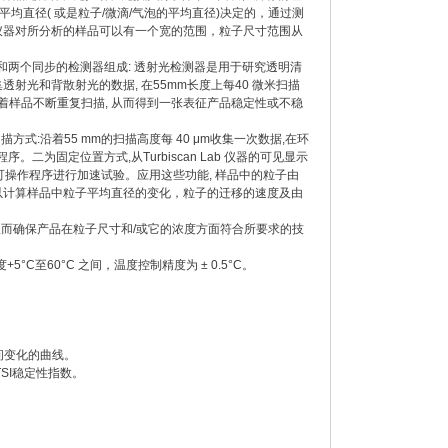
平均直径
(
或是粒子
/
微滴
/
气泡的平均直径
)
决定的，通过测
仪器对所分析的样品可以有一个宽的范围，粒子尺寸范围从
和两个同步的检测器组成
:
透射光检测器是用于研究透明清
集透射光和背散射光的数据
,
在
55mm
长度上每
40
微米扫描
着样品不断重复扫描
,
从而得到一张表征产品稳定性或不稳
扫描方式
:
沿着
55 mm
的扫描高度每
40 μm
收集一次数据
,
在环
程序。二为固定位置方式
,
从
Turbiscan Lab
仪器的可见显示
可操作程序进行加速试验。应用这些功能
,
样品中的粒子由
以计算样品中粒子平均直径的变化，粒子的迁移的速度及由
从而确保产品在粒子尺寸和
/
或它的浓度方面符合所要求的技
度
+5°C
至
60°C
之间，温度控制精度为
± 0.5°C
。
间变化的曲线。
TSI
稳定性指数。