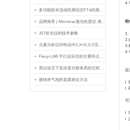
4
+ 多功能粉末流动性测试仪FT4的测量步骤和符合的规范标准介绍
粉
+ 品牌推荐 | Microtrac激光粒度仪 满足国际国内标准
+ J57折光仪的技术参数
1
2
+ 元素分析仪对样品中C,H,N,S,O五元素进行一键全自动快速测定
3
4
+ Flexy-LAB 平行反应仪的主要特点介绍
+ 原位状态下高浓度分散体系的过程流变性研究
应
+ 微纳米气泡的直观表征方法
l
l
可
l
l