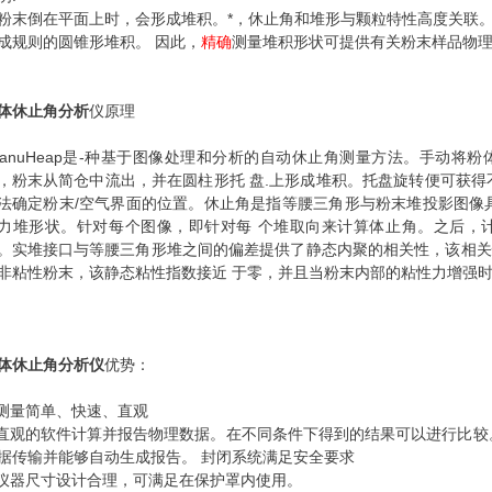
粉末倒在平面上时，会形成堆积。*，休止角和堆形与颗粒特性高度关联
成规则的圆锥形堆积。 因此，
精确
测量堆积形状可提供有关粉末样品物
体休止角分析
仪原理
ranuHeap是-种基于图像处理和分析的自动休止角测量方法。手动
，粉末从简仓中流出，并在圆柱形托 盘.上形成堆积。托盘旋转便可获得
法确定粉末/空气界面的位置。休止角是指等腰三角形与粉末堆投影图像
力堆形状。针对每个图像，即针对每 个堆取向来计算体止角。之后，
。实堆接口与等腰三角形堆之间的偏差提供了静态内聚的相关性，该相关性
非粘性粉末，该静态粘性指数接近 于零，并且当粉末内部的粘性力增强
体休止角分析仪
优势：
.测量简单、快速、直观
.直观的软件计算并报告物理数据。在不同条件下得到的结果可以进行比较
据传输并能够自动生成报告。 封闭系统满足安全要求
.仪器尺寸设计合理，可满足在保护罩内使用。