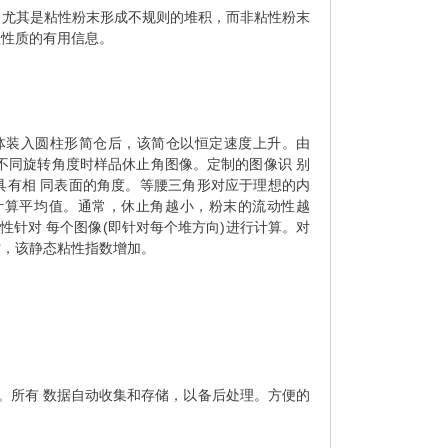
。尤其是粘性粉末形成不规则的堆积，而非粘性粉末
理性质的有用信息。
将粉体装入圆柱形简仓后，该简仓以恒定速度上升。由
不同旋转角度时样品休止角图像。定制的图像识 别
具有相 同表面的角度。等腰三角形对应于理想的内
计算平均值。通常，休止角越小，粉末的流动性越
针对 每个图像(即针对每个堆方向)进行计算。对
时，该静态粘性指数增加。
。所有 数据自动收集和存储，以备后处理。方便的