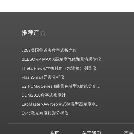
推荐产品
J257美国鲁道夫数字式折光仪
BELSORP MAX X高精度气体和蒸汽吸附仪
Theta Flex光学接触角（水滴角）测量仪
FlashSmart元素分析仪
S2 PUMA Series Ⅱ能量色散型X射线荧光光谱仪（EDXRF）
DDM2910数字式密度计
LabMaster-Aw Neo台式控温型高精度水分活度测定仪
Sync激光粒度粒形分析仪
首页
关于我们
产品