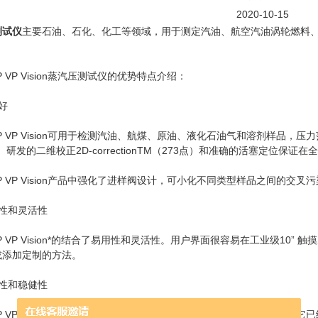
2020-10-15
测试仪
主要石油、石化、化工等领域，用于测定汽油、航空汽油涡轮燃料
。
AP VP Vision蒸汽压测试仪的优势特点介绍：
好
VAP VP Vision可用于检测汽油、航煤、原油、液化石油气和溶剂样品，压
kPa。研发的二维校正2D-correctionTM（273点）和准确的活塞定
VAP VP Vision产品中强化了进样阀设计，可小化不同类型样品之间的交叉
性和灵活性
VAP VP Vision*的结合了易用性和灵活性。用户界面很容易在工业级1
或添加定制的方法。
性和稳健性
VAP VP Vision是经过低温、高温和湿热环境条件认证的蒸汽压测试