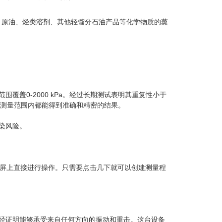
、原油、烃类溶剂、其他轻馏分石油产品等化学物质的蒸
力范围覆盖0-2000 kPa。经过长期测试表明其重复性小于
位保证在全测量范围内都能得到准确和精密的结果。
污染风险。
0” 触摸屏上直接进行操作。只需要点击几下就可以创建测量程
仪。它已经证明能够承受来自任何方向的振动和重击。这台设备