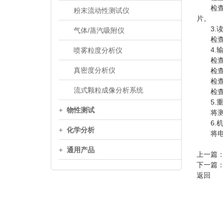
检查膜
粉末流动性测试仪
片。
3.读
气体/蒸汽吸附仪
检查两
4.输
喷雾粒度分析仪
检查电
真密度分析仪
检查阻
检查流
流式颗粒成像分析系统
检查管
5.重
+
物性测试
将测量
6.机
+
化学分析
将电源
+
通用产品
上一篇
下一篇
返回