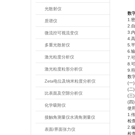
光散射仪
数
1.密
质谱仪
2.自
3.内
微流控可视流变仪
4.高
多重光散射仪
5.平
6.输
激光粒度分析仪
7.可
8.可
激光粒度粒形分析仪
9.符
数字式
Zeta电位及纳米粒度分析仪
(一)
(二)
比表面及空隙分析仪
(三)
(四)
化学吸附仪
使用
1.传
接触角测量仪水滴角测量仪
检查电
2.偏
表面/界面张力仪
检查膜