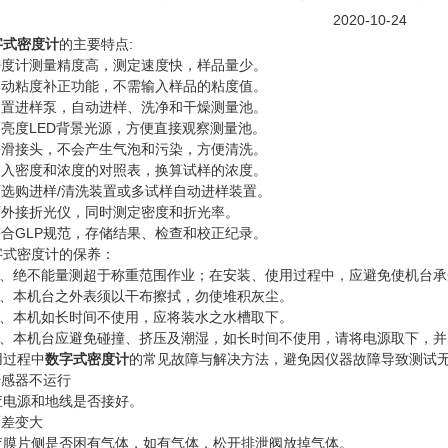
2020-10-24
字式密度计
的主要特点:
度计测量精度高，测定速度快，样品量少。
动粘度补正功能，不需输入样品的粘度值。
置进样泵，自动进样、洗净和干燥测量池。
亮度LED背景光源，方便直接观察测量池。
滑接头，不会产生气泡和污染，方便清洗。
入密度和浓度的对照表，换算试样的浓度。
选购进样/清洗装置或多试样自动进样装置。
外接折光仪，同时测定密度和折光率。
合GLP规范，存储结果、检查和校正纪录。
密度计的保养：
、绝不能量测超于称重范围作业；在安装、使用过程中，应避免使机台承
、本机台之外表须以干布擦拭，勿使堆积灰尘。
、本机如长时间不使用，应将装水之水槽取下。
、本机台应避免碰撞、挤压及潮湿，如长时间不使用，请将电源取下，并
过程中
数字式密度计
的常见故障与解决方法，避免因仪器故障导致测试
感器不运行
源和地线是否接好。
差变大
片侧是否困有气体，如有气体，松开排泄阀放掉气体。