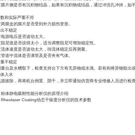
片侧是否有沉积物结晶，如果有沉积物或结晶，通过冲洗孔冲掉，如不
数和实际严重不符
膜盒的膜片是否受到外力损伤变形。
出不稳定
源电压是否波动太大。
尼值是否设得太小，适当调整阻尼可增加稳定性。
体速度是否波动太大，待流体稳定后再测量。
道中流体是否满管及是否夹有气体。
量不稳定
台及水槽取下，检查支持台下方有无异物或水滴。若有则将异物取出或
体入水
拔除，再将机台倒置、阴干，并立即通知供货商专业维修人员进行检查
：
粉体静电吸附性能分析仪的原理介绍
：
Rheolaser Coating动态干燥度分析仪的技术参数