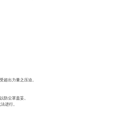
受超出力量之压迫。
以防尘罩盖妥。
无法进行。