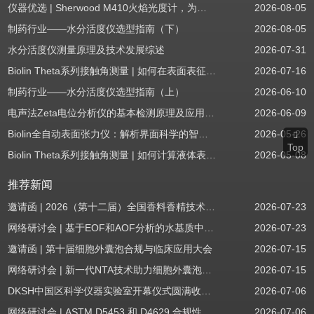
仪器优选 | Sherwood M410火焰光度计，为用户检测提供值得信赖的基准方案
2026-08-05
制药行业——水分活度仪选型指南（下）
2026-08-05
水分活度仪测量原理及技术发展综述
2026-07-31
Biolin Theta系列接触角测量 | 如何在表面表征应用中使用接触角：后退角
2026-07-16
制药行业——水分活度仪选型指南（上）
2026-06-10
电声法Zeta电位分析仪的基本检测原理及应用场景
2026-06-09
Biolin全自动表面张力仪：解析界面科学的智能之眼
2026-05-26
Top
Biolin Theta系列接触角测量 | 如何计算液体表面张力分量
2026-05-08
推荐新闻
邀请函 | 2026（第十二届）全国香料香精技术交流年会
2026-07-23
网络研讨会 | 基于EOF和AOF分析的水基质中PFAS筛查
2026-07-23
邀请函 | 第十届细胞外囊泡合规与临床应用大会
2026-07-15
网络研讨会 | 新一代NTA技术助力细胞外囊泡质量评估与工艺开发
2026-07-15
DKSH中国区科学仪器实验室开幕仪式圆满收官！
2026-07-06
网络研讨会 | ASTM D5453 和 D4629 合规性：无需妥协
2026-07-06