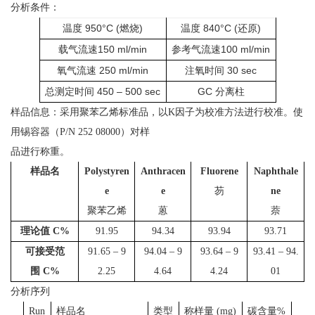
分析条件：
950°C (
)
840°C (
)
温度
燃烧
温度
还原
150 ml/min
100 ml/min
载气流速
参考气流速
250 ml/min
30 sec
氧气流速
注氧时间
450 – 500 sec
GC
总测定时间
分离柱
样品信息：采用聚苯乙烯标准品，以K因子为校准方法进行校准。使
用锡容器（P/N 252 08000）对样
品进行称重。
样品名
Polystyren
Anthracen
Fluorene
Naphthale
e
e
芴
ne
聚苯乙烯
蒽
萘
理论值
C%
91.95
94.34
93.94
93.71
可接受范
91.65 – 9
94.04 – 9
93.64 – 9
93.41 – 94.
围
C%
2.25
4.64
4.24
01
分析序列
Run
样品名
类型
称样量 (mg)
碳含量%