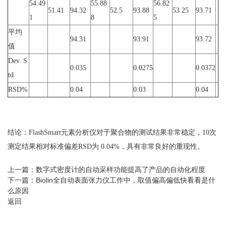
54.49
55.88
56.82
51.41
94.32
52.5
93.88
53.25
93.71
1
8
5
平均
94.31
93.91
93.72
值
Dev. S
0.035
0.0275
0.0372
td.
RSD%
0.04
0.03
0.04
结论：FlashSmart元素分析仪对于聚合物的测试结果非常稳定，10次
测定结果相对标准偏差RSD为 0.04%，具有非常良好的重现性。
上一篇：
数字式密度计的自动采样功能提高了产品的自动化程度
下一篇：
Biolin全自动表面张力仪工作中，取值偏高偏低快看看是什
么原因
返回