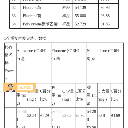
32
Fluorene
芴
样品
54.139
93.93
33
Fluorene
芴
样品
55.888
93.88
34
Polystyrene聚苯乙烯
样品
52.729
91.85
5个重复的测定统计数据
化合
Antracene (C14H1
Fluorene (C13H1
Naphthalene (C10H
物名
0) 蒽
0) 芴
8) 萘
称
Formu
la
称
称
称
C 含量
C百分
C 含量
C百分
C 含量
C百分
重 (m
重 (m
重 (m
(mg )
比%
(mg )
比%
(mg )
比%
g)
g)
g)
55.48
56.45
54.20
52.34
94.29
53.03
93.92
50.8
93.69
1
2
8
54.43
54.11
52.29