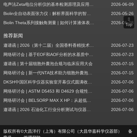
电声法Zeta电位分析仪的基本检测原理及应用场景
2026-06-09
Biolin全自动表面张力仪：解析界面科学的智能之眼
2026-05-26
Biolin Theta系列接触角测量 | 如何计算液体表面张力分量
2026-05-08
Top
推荐新闻
邀请函 | 2026（第十二届）全国香料香精技术交流年会
2026-07-23
网络研讨会 | 基于EOF和AOF分析的水基质中PFAS筛查
2026-07-23
邀请函 | 第十届细胞外囊泡合规与临床应用大会
2026-07-15
网络研讨会 | 新一代NTA技术助力细胞外囊泡质量评估与工艺开发
2026-07-15
DKSH中国区科学仪器实验室开幕仪式圆满收官！
2026-07-06
网络研讨会 | ASTM D5453 和 D4629 合规性：无需妥协
2026-07-06
网络研讨会 | BELSORP MAX X HP：从超低压物理吸附到高压吸附
2026-07-06
邀请函 | 2026 石油化工行业分析测试与仪器技术交流会（辽宁站）
2026-07-06
版权所有©大昌洋行（上海）有限公司（大昌华嘉科学仪器部） 备