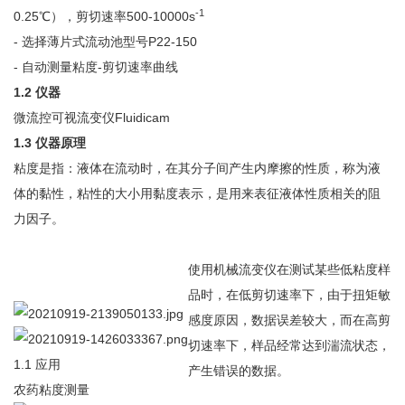
-1
0.25℃），剪切速率500-10000s
- 选择薄片式流动池型号P22-150
- 自动测量粘度-剪切速率曲线
1.2
仪器
微流控可视流变仪Fluidicam
1.3
仪器原理
粘度是指：液体在流动时，在其分子间产生内摩擦的性质，称为液
体的黏性，粘性的大小用黏度表示，是用来表征液体性质相关的阻
力因子。
使用机械流变仪在测试某些低粘度样
品时，在低剪切速率下，由于扭矩敏
感度原因，数据误差较大，而在高剪
切速率下，样品经常达到湍流状态，
1.1 应用
产生错误的数据。
农药粘度测量