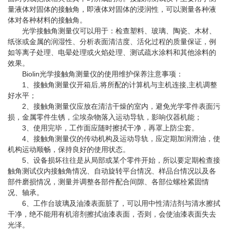
量液体对固体的接触角，即液体对固体的浸润性，可以测量各种液
体对各种材料的接触角。
光学接触角测量仪可以用于：检查塑料、玻璃、陶瓷、木材、
纸张或金属的润湿性、分析表面清洁度、活化过程的质量保证，例
如等离子处理、电晕处理或火焰处理、测试疏水涂料和其他涂料的
效果。
Biolin光学接触角测量仪的使用维护保养注意事项：
1、接触角测量仪开箱后,将所配的计算机与主机连接,主机调整
好水平；
2、接触角测量仪应放在清洁干燥的室内，避免光学零件表面污
损，金属零件生锈，尘埃杂物落入运动导轨，影响仪器机能；
3、使用完毕，工作面应随时擦拭干净，再罩上防尘套。
4、接触角测量仪的传动机构及运动导轨，应定期加润滑油，使
机构运动顺畅，保持良好的使用状态。
5、设备损坏往往是从局部或某个零件开始，所以要定期检查接
触角测试仪内接触角情况、自动旋转平台情况、样品台情况以及各
部件磨损情况，测量并调整各部件配合间隙、各部位螺栓紧固情
况、轴承。
6、工作台玻璃及油漆表面脏了，可以用中性清洁剂与清水擦拭
干净，绝不能用有机溶剂擦拭油漆表面，否则，会使油漆表面失去
光泽。