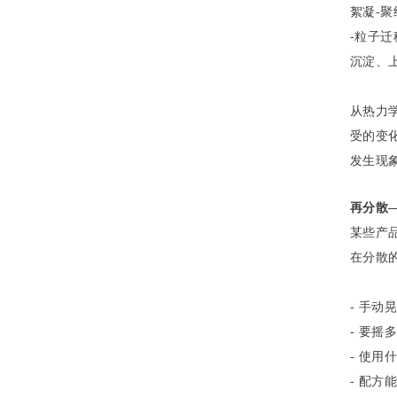
絮凝-
-粒子迁
沉淀、
从热力
受的变
发生现象
再分散
某些产
在分散
- 手动
- 要摇
- 使用
- 配方