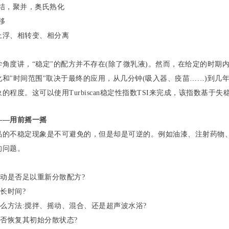
聚结，聚并，奥氏熟化
移
上浮、相转变、相分离
学角度讲，“稳定"的配方并不存在(除了微乳液)。然而，在给定的时期
化和"时间范围"取决于最终的应用，从几分钟(吸入器、疫苗……)到几
的程度。这可以使用Turbiscan稳定性指数TSI来完成，该指数基于
——用前摇一摇
品的不稳定现象是不可避免的，但是却是可逆的。例如油漆、注射药物
的问题。
晃动是否足以重新分散配方?
多长时间?
什么方法:搅拌、摇动、混合、还是超声波水浴?
能否恢复其初始分散状态?