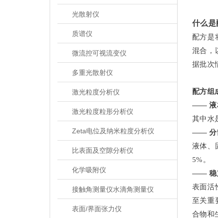
光散射仪
什么是
质谱仪
配方是
混合，
微流控可视流变仪
据批次
多重光散射仪
配方组
激光粒度分析仪
—— 
激光粒度粒形分析仪
其中水
Zeta电位及纳米粒度分析仪
—— 
液体、
比表面及空隙分析仪
5%。
化学吸附仪
—— 
表面活
接触角测量仪水滴角测量仪
至关重
表面/界面张力仪
合物和