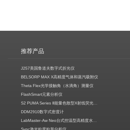
推荐产品
J257美国鲁道夫数字式折光仪
BELSORP MAX X高精度气体和蒸汽吸附仪
Theta Flex光学接触角（水滴角）测量仪
FlashSmart元素分析仪
S2 PUMA Series Ⅱ能量色散型X射线荧光光谱仪（EDXRF）
DDM2910数字式密度计
LabMaster-Aw Neo台式控温型高精度水分活度测定仪
Sync激光粒度粒形分析仪