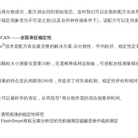
品再分散成功，配方就会回到初始状态。这时我们可以在新的配方生命
不稳定现象变为不可逆之前(以及在何种存储条件下)，该配方可以支持多
ISCAN ——全面表征稳定性
®
an
技术是配方表征最完整的解决方案:从分散性、平均粒径、稳定性定
和颗粒大小测量仅需要30秒，无需稀释或样品制备，可搭配在线测量模
测量的特点是比肉眼快200倍，并提供了对失稳机制、稳定性评价和相
性可以被科学的表征，从而指导*再分散所需的混合能量和时间。
：
透明底漆的稳定性研究
：
FlashSmart有机元素分析仪的无机物测定硫酸亚铁中硫的测定