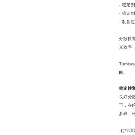
- 稳定
- 稳定
- 制
分散性
光效率
Turb
间。
稳定性
良好分
下，在
多样，
-粒径增