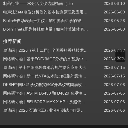
制药行业——水分活度仪选型指南（上）
2026-06-10
电声法Zeta电位分析仪的基本检测原理及应用场景
2026-06-09
Biolin全自动表面张力仪：解析界面科学的智能之眼
2026-05-26
Biolin Theta系列接触角测量 | 如何计算液体表面张力分量
2026-05-08
推荐新闻
邀请函 | 2026（第十二届）全国香料香精技术交流年会
2026-07-23
Top
网络研讨会 | 基于EOF和AOF分析的水基质中PFAS筛查
2026-07-23
邀请函 | 第十届细胞外囊泡合规与临床应用大会
2026-07-15
网络研讨会 | 新一代NTA技术助力细胞外囊泡质量评估与工艺开发
2026-07-15
DKSH中国区科学仪器实验室开幕仪式圆满收官！
2026-07-06
网络研讨会 | ASTM D5453 和 D4629 合规性：无需妥协
2026-07-06
网络研讨会 | BELSORP MAX X HP：从超低压物理吸附到高压吸附
2026-07-06
邀请函 | 2026 石油化工行业分析测试与仪器技术交流会（辽宁站）
2026-07-06