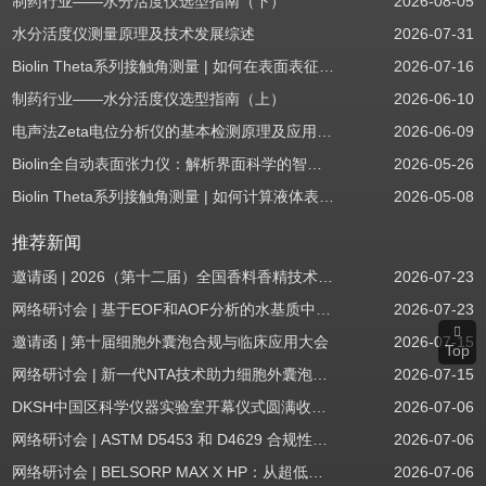
制药行业——水分活度仪选型指南（下）
2026-08-05
水分活度仪测量原理及技术发展综述
2026-07-31
Biolin Theta系列接触角测量 | 如何在表面表征应用中使用接触角：后退角
2026-07-16
制药行业——水分活度仪选型指南（上）
2026-06-10
电声法Zeta电位分析仪的基本检测原理及应用场景
2026-06-09
Biolin全自动表面张力仪：解析界面科学的智能之眼
2026-05-26
Biolin Theta系列接触角测量 | 如何计算液体表面张力分量
2026-05-08
推荐新闻
邀请函 | 2026（第十二届）全国香料香精技术交流年会
2026-07-23
网络研讨会 | 基于EOF和AOF分析的水基质中PFAS筛查
2026-07-23
邀请函 | 第十届细胞外囊泡合规与临床应用大会
2026-07-15
Top
网络研讨会 | 新一代NTA技术助力细胞外囊泡质量评估与工艺开发
2026-07-15
DKSH中国区科学仪器实验室开幕仪式圆满收官！
2026-07-06
网络研讨会 | ASTM D5453 和 D4629 合规性：无需妥协
2026-07-06
网络研讨会 | BELSORP MAX X HP：从超低压物理吸附到高压吸附
2026-07-06