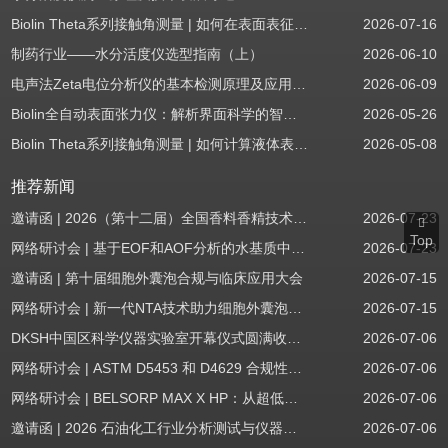
Biolin Theta系列接触角测量 | 如何在表面表征应用中使用接触角：后退角
2026-07-16
制药行业——水分活度仪选型指南（上）
2026-06-10
电声法Zeta电位分析仪的基本检测原理及应用场景
2026-06-09
Biolin全自动表面张力仪：解析界面科学的智能之眼
2026-05-26
Biolin Theta系列接触角测量 | 如何计算液体表面张力分量
2026-05-08
推荐新闻
邀请函 | 2026（第十二届）全国香料香精技术交流年会
2026-07-23
Top
网络研讨会 | 基于EOF和AOF分析的水基质中PFAS筛查
2026-07-23
邀请函 | 第十届细胞外囊泡合规与临床应用大会
2026-07-15
网络研讨会 | 新一代NTA技术助力细胞外囊泡质量评估与工艺开发
2026-07-15
DKSH中国区科学仪器实验室开幕仪式圆满收官！
2026-07-06
网络研讨会 | ASTM D5453 和 D4629 合规性：无需妥协
2026-07-06
网络研讨会 | BELSORP MAX X HP：从超低压物理吸附到高压吸附
2026-07-06
邀请函 | 2026 石油化工行业分析测试与仪器技术交流会（辽宁站）
2026-07-06