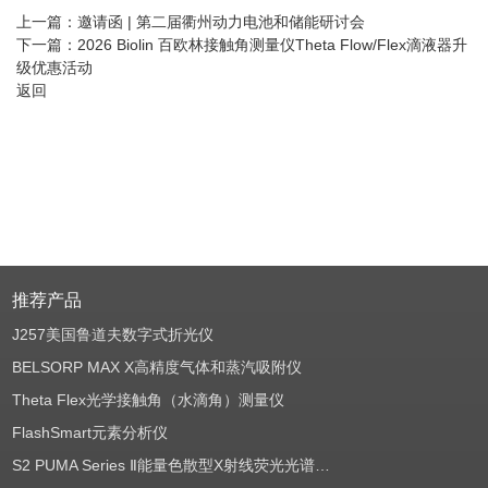
上一篇：
邀请函 | 第二届衢州动力电池和储能研讨会
下一篇：
2026 Biolin 百欧林接触角测量仪Theta Flow/Flex滴液器升
级优惠活动
返回
推荐产品
J257美国鲁道夫数字式折光仪
BELSORP MAX X高精度气体和蒸汽吸附仪
Theta Flex光学接触角（水滴角）测量仪
FlashSmart元素分析仪
S2 PUMA Series Ⅱ能量色散型X射线荧光光谱仪（EDXRF）