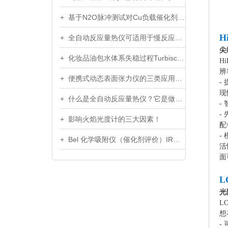
+ 基于N2O脉冲测试对Cu负载催化剂金属分散度的研究
H
+ 全自动反应量热仪可适用于慢反应或低热量反应的研究
尖
+ 化妆品油包水体系失稳过程Turbiscan典型图谱
H
辨
+ 便携式动态表面张力仪的三类应用场景，你知道吗？
-
现
+ 什么是全自动反应量热仪？它是做什么用的？本文详解
-
-
+ 影响火焰光度计的三大因素！
配
-
+ Bel 化学吸附仪（催化剂评价）IRMS-TPD产品扫描
活
面
L
光
L
想
-