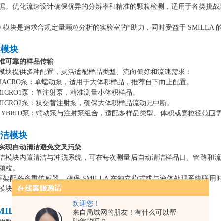
据。优化流速设计确保优异的分辨率和精准的颗粒检测，适用于各类挑战
O 模块是追求合规定量颗粒分析的实验室的*助力，同时受益于 SMILLA
泵模块
准可靠的样品传输
模块提供多种配置，灵活适配样品类型、流向偏好和流速需求：
 MACRO泵：单蠕动泵，适用于大体积样品，推荐自下而上配置。
 MICRO1泵：单注射泵，精准测量小体积样品。
 MICRO2泵：双交替注射泵，确保大体积样品流动无中断。
 HYBRID泵：蠕动泵与注射泵组合，适配多样品类型、体积或宽粒径范围
清洁模块
实现自动清洁避免交叉污染
洁模块内置清洁与冲洗系统，可在每次测量后自动清洁样品口、管路和流
颗粒。
 框架配备多重传感器，确保 SMILLA 在独立模式或与液体处理系统联用时的
模块的灵活配置。
欢迎您！
MILLA View 软件
来自局域网的朋友！有什么可以帮