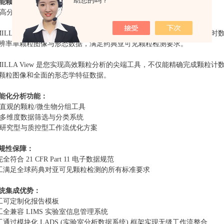
助您的吗？
能颗粒分析与直观控制
MILLA View 是一款直观易用的软件，可全面控制所有模块，并实现
辨率单颗粒图像与形态数据，满足药典亚可见颗粒检测要求。
MILLA View 是您实现高效颗粒分析的尖端工具，不仅能精确完成颗
颗粒图像和
全面的形态学特征数据。
能化分析功能：
直观的颗粒/微生物分组工具
多维度数据筛选与分类系统
研究型与质控型工作流优化方案
规性保障：
完全符合 21 CFR Part 11 电子数据规范
工
满足全球药典对亚可见颗粒检测的所有标准要求
统集成优势：
工
可定制化报告模板
工
全兼容 LIMS 实验室信息管理系统
工
通过模块化 LADS (实验室分析数据系统) 框架实现无缝工作流整合