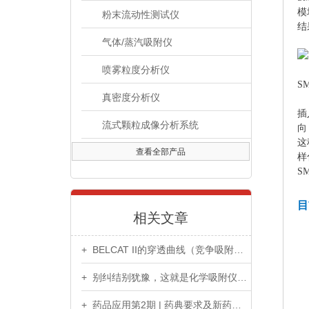
模
粉末流动性测试仪
结
气体/蒸汽吸附仪
喷雾粒度分析仪
S
真密度分析仪
插
流式颗粒成像分析系统
向
这
查看全部产品
样
S
目
相关文章
+ BELCAT II的穿透曲线（竞争吸附）测试功能
+ 别纠结别犹豫，这就是化学吸附仪的特点
+ 药品应用第2期 | 药典要求及新药开发*检测神器