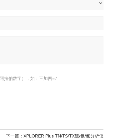
阿拉伯数字），如：三加四=7
下一篇：
XPLORER Plus TN/TS/TX硫/氮/氯分析仪