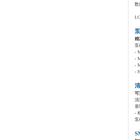
数
L
精
泵
-
-
-
-
可
清
塞
-
泵
S