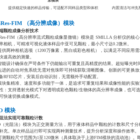
泵模块
提供稳定快速的样品传输，可适配不同样品类型和体积
内置清洁与冲洗
iRes-FIM （高分辨成像）模块
端颗粒成像分析技术
iRes-FIM（高分辨率流式颗粒成像显微镜）模块是 SMILLA 分析
率相机，可精准可视化液体样品中亚可见颗粒，最小尺寸达0.2微米。
 提供两种相机选项（1200万像素，黑白或彩色相机），以满足不同应
快速高效的测量。
 智能设计确保在严苛条件下仍能输出可重复且高精度的结果。超短曝光时
 先进的自动对焦系统无需对焦珠即可持续获取清晰图像。创新的可更换
放
备RFID芯片，安装后自动识别，无需额外手动配置。
 模块集精准、速度和多功能于一体，是追求可重复结果和成像性能的实
性：支持透射光模式下对透明或彩色颗粒/生物体的高分辨率成像，也可
可快速切换成像模式。
O 模块
阻法实现可靠颗粒计数
O（光阻法）模块为正交测量方法，用于液体样品中颗粒的计数和尺寸分析，是 S
补充。单次样品运行即可实现两种测量技术，提升分析深度和操作效率。
 可测颗粒尺寸范围为1至120微米（具体取决于上游FIM模块的流动池）